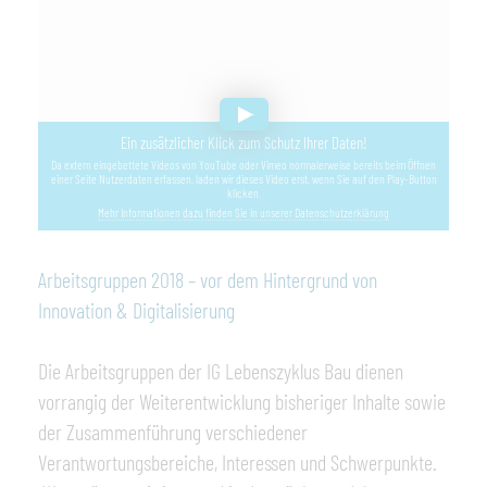
Ein zusätzlicher Klick zum Schutz Ihrer Daten!
Da extern eingebettete Videos von YouTube oder Vimeo normalerweise bereits beim Öffnen
einer Seite Nutzerdaten erfassen, laden wir dieses Video erst, wenn Sie auf den Play-Button
klicken.
Mehr Informationen dazu finden Sie in unserer Datenschutzerklärung
Arbeitsgruppen 2018 – vor dem Hintergrund von
Innovation & Digitalisierung
Die Arbeitsgruppen der IG Lebenszyklus Bau dienen
vorrangig der Weiterentwicklung bisheriger Inhalte sowie
der Zusammenführung verschiedener
Verantwortungsbereiche, Interessen und Schwerpunkte.