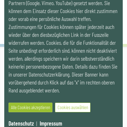
Partnern (Google, Vimeo, YouTube) gesetzt werden. Sie
Newsletter
können dem Einsatz dieser Cookies hier direkt zustimmen
oder vorab eine persönliche Auswahl treffen.
Zustimmungen für Cookies können später jederzeit auch
wieder über den diesbezüglichen Link in der Fusszeile
widerrufen werden. Cookies, die für die Funktionalität der
Seite unbedingt erforderlich sind, können nicht deaktiviert
werden, allerdings speichern wir darin selbstverständlich
IG LEBENSZYKLUS BAU
keinerlei personenbezogene Daten. Details dazu finden Sie
Wipplingerstr. 10/Top 9, Stoß im Himmel, A-1010 Wien
office@ig-lebenszyklus.at
in unserer Datenschutzerklärung. Dieser Banner kann
vorübergehend durch Klick auf das "x" im rechten oberen
Cookies
|
Kontakt
|
Impressum
|
Datenschutz
|
Publikationen &
Rand ausgeblendet werden.
Videos
|
Veranstaltungen
Alle Cookies akzeptieren
Cookies auswählen
© 2021 IG LEBENSZYKLUS BAU
Website by SUNNY ROCKET MediaHouse
Datenschutz
|
Impressum