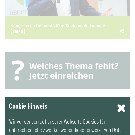
Kongress on Demand 2025: Sustainable Finance
[Video]
YouTube
Cookie Hinweis
Wir verwenden auf unserer Webseite Cookies für
LinkedIn
unterschiedliche Zwecke, wobei diese teilweise von Dritt-