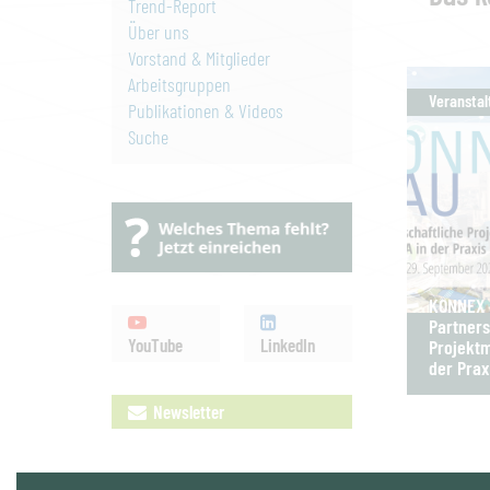
Trend-Report
Über uns
Vorstand & Mitglieder
Arbeitsgruppen
Veranstal
Publikationen & Videos
Suche
KONNEX B
Partners
YouTube
LinkedIn
Projektm
der Prax
Newsletter