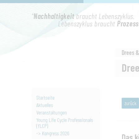
"
Nachhaltigkeit
braucht Lebenszyklus.
Lebenszyklus braucht
Prozess
Drees 
Dre
Startseite
zurück
Aktuelles
Veranstaltungen
Young Life Cycle Professionals
(YLCP)
-> Kongress 2026
Das k