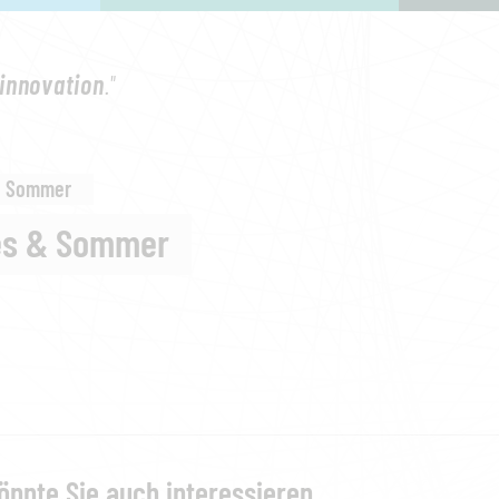
innovation
."
& Sommer
es & Sommer
önnte Sie auch interessieren...