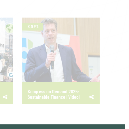
K.O.P.T.
Kongress on Demand 2025:
Sustainable Finance [Video]