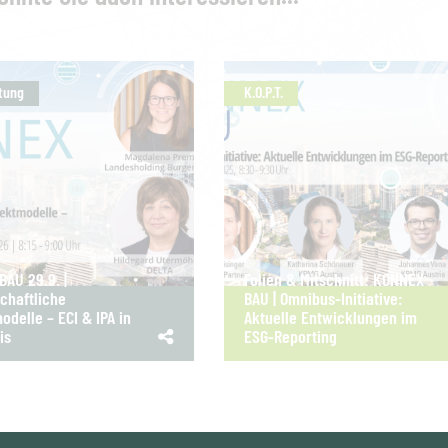
tung
K.O.P.T.
AU 29.9. |
Folien & Mitschnitt: KONNEX
chaftliche
BAU | Omnibus-Initiative:
odelle – ECI & IPA in
Aktuelle Entwicklungen im
is
ESG-Reporting