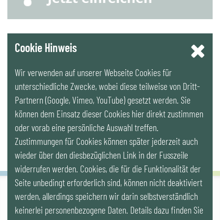
YouTube
Cookie Hinweis
Wir verwenden auf unserer Webseite Cookies für
LinkedIn
unterschiedliche Zwecke, wobei diese teilweise von Dritt-
Partnern (Google, Vimeo, YouTube) gesetzt werden. Sie
Newsletter
können dem Einsatz dieser Cookies hier direkt zustimmen
oder vorab eine persönliche Auswahl treffen.
Zustimmungen für Cookies können später jederzeit auch
wieder über den diesbezüglichen Link in der Fusszeile
widerrufen werden. Cookies, die für die Funktionalität der
Seite unbedingt erforderlich sind, können nicht deaktiviert
werden, allerdings speichern wir darin selbstverständlich
IG LEBENSZYKLUS BAU
keinerlei personenbezogene Daten. Details dazu finden Sie
Wipplingerstr. 10/Top 9, Stoß im Himmel, A-1010 Wien
office@ig-lebenszyklus.at