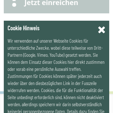
YouTube
Cookie Hinweis
Wir verwenden auf unserer Webseite Cookies für
LinkedIn
unterschiedliche Zwecke, wobei diese teilweise von Dritt-
Partnern (Google, Vimeo, YouTube) gesetzt werden. Sie
Newsletter
können dem Einsatz dieser Cookies hier direkt zustimmen
oder vorab eine persönliche Auswahl treffen.
Zustimmungen für Cookies können später jederzeit auch
wieder über den diesbezüglichen Link in der Fusszeile
widerrufen werden. Cookies, die für die Funktionalität der
Seite unbedingt erforderlich sind, können nicht deaktiviert
werden, allerdings speichern wir darin selbstverständlich
IG LEBENSZYKLUS BAU
keinerlei personenbezogene Daten. Details dazu finden Sie
Wipplingerstr. 10/Top 9, Stoß im Himmel, A-1010 Wien