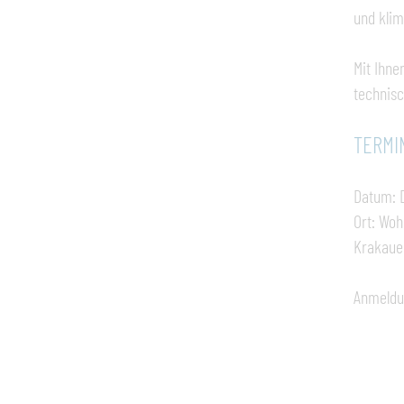
und klim
Mit Ihne
technisc
TERMI
Datum: D
Ort: Woh
Krakauer
Anmeldun