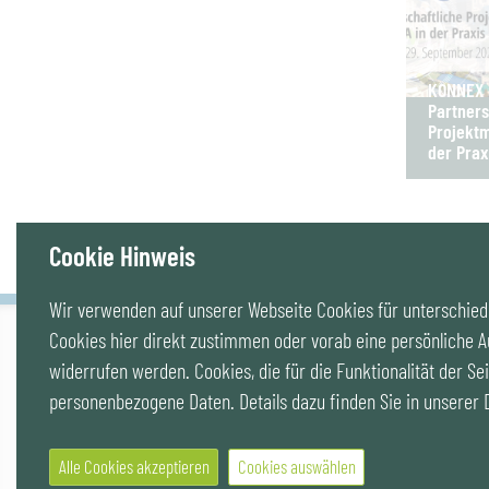
KONNEX B
Partners
Projektm
der Prax
Cookie Hinweis
Wir verwenden auf unserer Webseite Cookies für unterschiedl
Cookies hier direkt zustimmen oder vorab eine persönliche A
IG LEBENSZYKLUS BAU
widerrufen werden. Cookies, die für die Funktionalität der Sei
Wipplingerstr. 10/Top 9, Stoß im Himmel, A-1010
personenbezogene Daten. Details dazu finden Sie in unserer
Wien
office@ig-lebenszyklus.at
Alle Cookies akzeptieren
Cookies auswählen