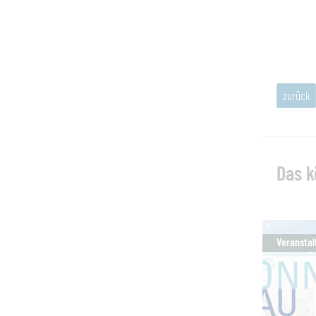
zurück
Das k
Veranstal