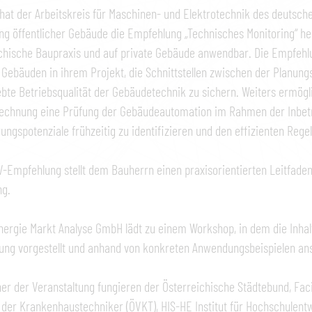
hat der Arbeitskreis für Maschinen- und Elektrotechnik des deutsc
ng öffentlicher Gebäude die Empfehlung „Technisches Monitoring“ he
chische Baupraxis und auf private Gebäude anwendbar. Die Empfehlu
 Gebäuden in ihrem Projekt, die Schnittstellen zwischen der Planun
bte Betriebsqualität der Gebäudetechnik zu sichern. Weiters ermögl
rechnung eine Prüfung der Gebäudeautomation im Rahmen der Inbet
ungspotenziale frühzeitig zu identifizieren und den effizienten Reg
-Empfehlung stellt dem Bauherrn einen praxisorientierten Leitfaden 
ng.
nergie Markt Analyse GmbH lädt zu einem Workshop, in dem die Inha
ng vorgestellt und anhand von konkreten Anwendungsbeispielen ans
ner der Veranstaltung fungieren der Österreichische Städtebund, Fac
der Krankenhaustechniker (ÖVKT), HIS-HE Institut für Hochschulent