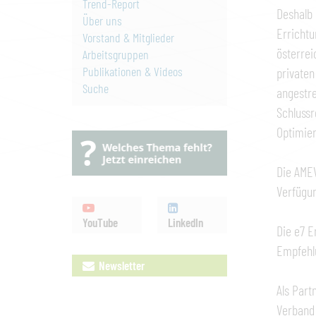
Trend-Report
Deshalb 
Über uns
Errichtu
Vorstand & Mitglieder
österrei
Arbeitsgruppen
Publikationen & Videos
privaten
Suche
angestre
Schluss
Optimier
Die AMEV
Verfügu
YouTube
LinkedIn
Die e7 E
Empfehlu
Newsletter
Als Part
Verband 