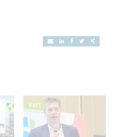
K.O.P.T.