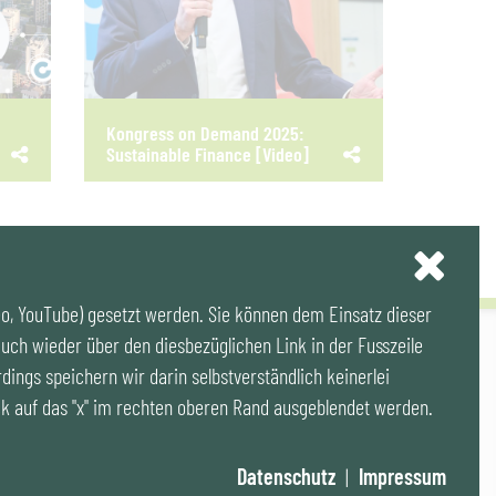
Kongress on Demand 2025:
Sustainable Finance [Video]
eo, YouTube) gesetzt werden. Sie können dem Einsatz dieser
uch wieder über den diesbezüglichen Link in der Fusszeile
ssum
|
Datenschutz
|
Publikationen & Videos
|
Veranstaltungen
rdings speichern wir darin selbstverständlich keinerlei
k auf das "x" im rechten oberen Rand ausgeblendet werden.
© 2021 IG LEBENSZYKLUS BAU
Datenschutz
|
Impressum
Website by SUNNY ROCKET MediaHouse