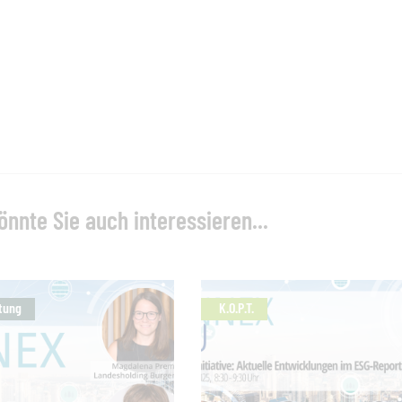
önnte Sie auch interessieren...
tung
K.O.P.T.