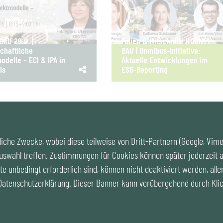
AU 29.9. |
Folien & Mitschnitt: KONNEX
chaftliche
BAU | Omnibus-Initiative:
odelle – ECI & IPA in
Aktuelle Entwicklungen im
is
ESG-Reporting
iche Zwecke, wobei diese teilweise von Dritt-Partnern (Google, Vim
uswahl treffen. Zustimmungen für Cookies können später jederzeit a
Cookies
|
Kontakt
|
Impre
te unbedingt erforderlich sind, können nicht deaktiviert werden, alle
 Datenschutzerklärung. Dieser Banner kann vorübergehend durch Klic