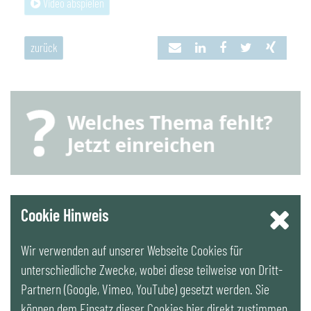
Video abspielen
zurück
YouTube
Cookie Hinweis
Wir verwenden auf unserer Webseite Cookies für
LinkedIn
unterschiedliche Zwecke, wobei diese teilweise von Dritt-
Partnern (Google, Vimeo, YouTube) gesetzt werden. Sie
Newsletter
können dem Einsatz dieser Cookies hier direkt zustimmen