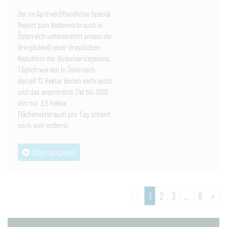
Der im April veröffentlichte Special
Report zum Bodenverbrauch in
Österreich unterstreicht erneut die
Dringlichkeit einer drastischen
Reduktion der Bodenversiegelung.
Täglich werden in Österreich
derzeit 12 Hektar Boden verbraucht
und das angestrebte Ziel bis 2030
von nur 2,5 Hektar
Flächenverbrauch pro Tag scheint
noch weit entfernt.
Video abspielen
zur
«
1
2
3
…
8
»
weiter