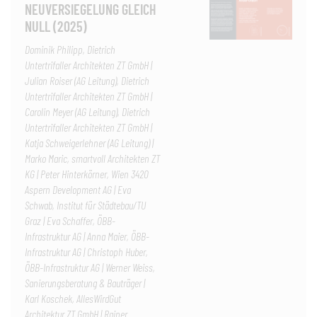
NEUVERSIEGELUNG GLEICH
NULL (2025)
Dominik Philipp, Dietrich
Untertrifaller Architekten ZT GmbH |
Julian Roiser (AG Leitung), Dietrich
Untertrifaller Architekten ZT GmbH |
Carolin Meyer (AG Leitung), Dietrich
Untertrifaller Architekten ZT GmbH |
Katja Schweigerlehner (AG Leitung) |
Marko Maric, smartvoll Architekten ZT
KG | Peter Hinterkörner, Wien 3420
Aspern Development AG | Eva
Schwab, Institut für Städtebau/TU
Graz | Eva Schaffer, ÖBB-
Infrastruktur AG | Anna Maier, ÖBB-
Infrastruktur AG | Christoph Huber,
ÖBB-Infrastruktur AG | Werner Weiss,
Sanierungsberatung & Bauträger |
Karl Koschek, AllesWirdGut
Architektur ZT GmbH | Rainer