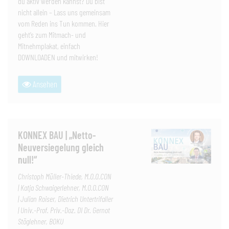
du aktiv werden kannst? Du bist
nicht allein – Lass uns gemeinsam
vom Reden ins Tun kommen. Hier
geht’s zum Mitmach- und
Mitnehmplakat, einfach
DOWNLOADEN und mitwirken!
Ansehen
KONNEX BAU | „Netto-
Neuversiegelung gleich
null!“
Christoph Müller-Thiede, M.O.O.CON
| Katja Schwaigerlehner, M.O.O.CON
| Julian Roiser, Dietrich Untertrifaller
| Univ.-Prof. Priv.-Doz. DI Dr. Gernot
Stöglehner, BOKU