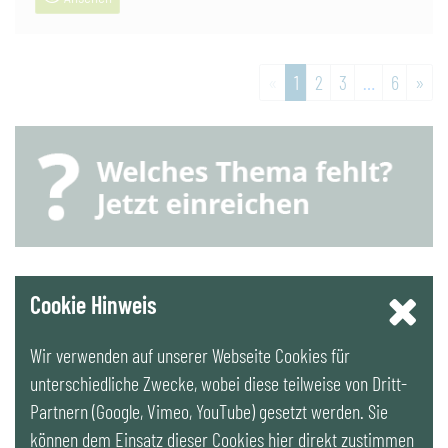
zur
«
1
2
3
…
6
»
weiter
YouTube
Cookie Hinweis
Wir verwenden auf unserer Webseite Cookies für
LinkedIn
unterschiedliche Zwecke, wobei diese teilweise von Dritt-
Partnern (Google, Vimeo, YouTube) gesetzt werden. Sie
Newsletter
können dem Einsatz dieser Cookies hier direkt zustimmen