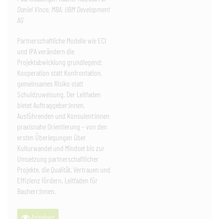
Daniel Vince, MBA, UBM Development
AG
Partnerschaftliche Modelle wie ECI
und IPA verändern die
Projektabwicklung grundlegend:
Kooperation statt Konfrontation,
gemeinsames Risiko statt
Schuldzuweisung. Der Leitfaden
bietet Auftraggeber:innen,
Ausführenden und Konsulent:innen
praxisnahe Orientierung – von den
ersten Überlegungen über
Kulturwandel und Mindset bis zur
Umsetzung partnerschaftlicher
Projekte, die Qualität, Vertrauen und
Effizienz fördern. Leitfaden für
Bauherr:innen.
Ansehen