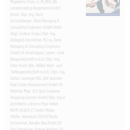
Magdalena Prem, LL.M. (WU), BA,
Landesholding Burgenland GmbH |
Bmstr. Dipl.-Ing. Doris
Schmidtberger, Delta Managing &
Consulting Engineers GmbH | Attila
Siegl, Lindner Group | Dipl.-Ing.
Hildegard Utermöhlen M.Eng, Delta
Managing & Consulting Engineers
GmbH | DI Gerald Appel, Leyrer + Graf
Baugesellschaft m.b.H. | Dipl.-Ing.
Peter Krohn BSc, HABAU Hoch- und
Tiefbaugesellschaft m.b.H. | Dipl.-Ing.
Stefan Lackinger BSc, ARE Austrian
Real Estate Development GmbH | DI
Matthias Mayr, SES Spar European
Shopping Centers GmbH | Dipl.-Ing.in
Architektin Johanna Mayr-Keber,
MAYR-KEBER ZT GmbH | Mateo
Pfeifer, Adenbeck | DI (FH) Martin
Schrammel, Handler Bau GmbH | DI
Paul Staudinger, Rubner Holzbau | DI