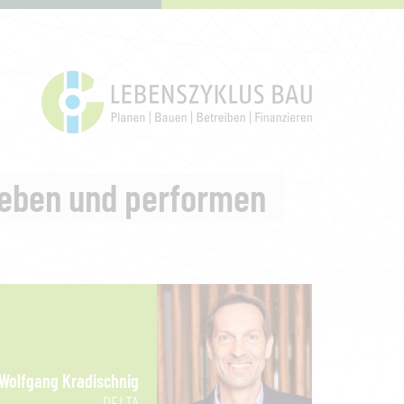
)leben und performen
Wolfgang Kradischnig
DELTA