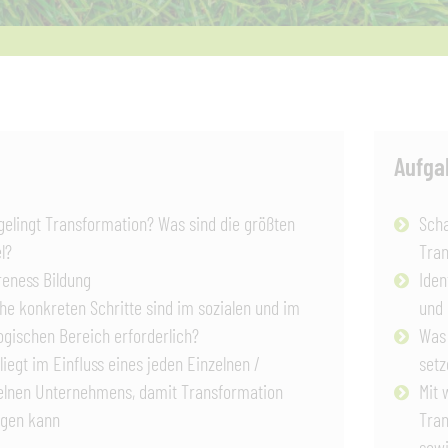
Aufga
gelingt Transformation? Was sind die größten
Scha
l?
Tran
eness Bildung
Iden
he konkreten Schritte sind im sozialen und im
und 
ogischen Bereich erforderlich?
Was 
liegt im Einfluss eines jeden Einzelnen /
setz
elnen Unternehmens, damit Transformation
Mit
ngen kann
Tran
sowi