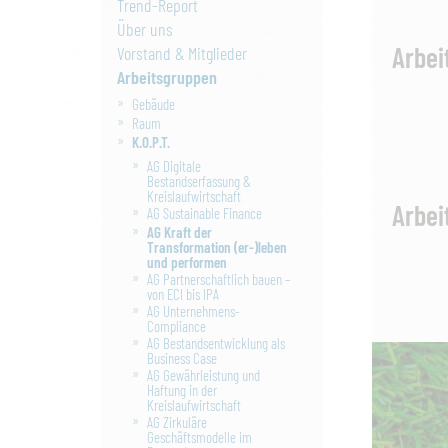
Trend-Report
Über uns
Arbei
Vorstand & Mitglieder
Arbeitsgruppen
Gebäude
Raum
K.O.P.T.
AG Digitale
Bestandserfassung &
Kreislaufwirtschaft
Arbei
AG Sustainable Finance
AG Kraft der
Transformation (er-)leben
und performen
AG Partnerschaftlich bauen –
von ECI bis IPA
AG Unternehmens-
Compliance
AG Bestandsentwicklung als
Business Case
AG Gewährleistung und
Haftung in der
Kreislaufwirtschaft
AG Zirkuläre
Geschäftsmodelle im