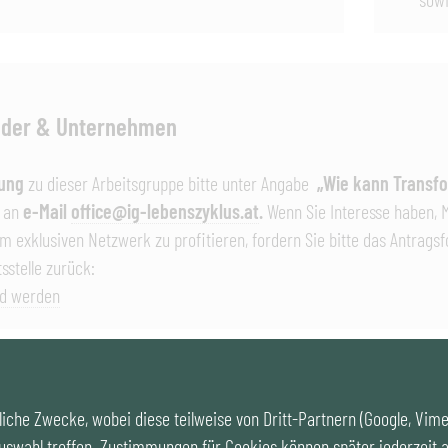
ieder & Unternehmen
ung
zu dieser Arbeitsgruppe bitte unter Angabe
„Wie kann Transfor
“
an
e-Mail
office@ig-lebenszyklus.at
.
Wenn Sie Interesse haben, 
m exklusiven Netzwerk zu profitieren, fordern Sie bitte das Antrags
sstelle zurück:
ed werden
iche Zwecke, wobei diese teilweise von Dritt-Partnern (Google, Vim
uswahl treffen. Zustimmungen für Cookies können später jederzeit a