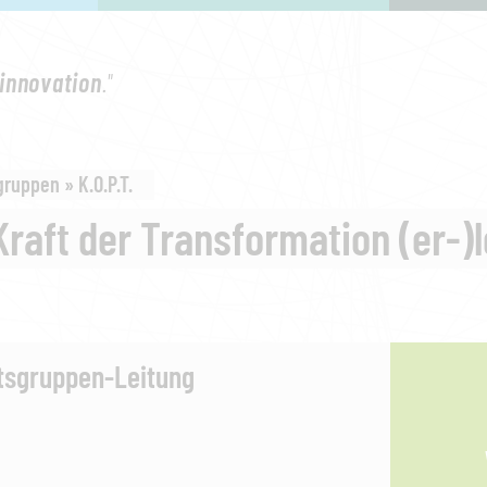
innovation
."
gruppen » K.O.P.T.
Kraft der Transformation (er-
tsgruppen-Leitung