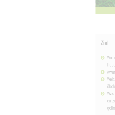
Ziel
Wie 
Hebe
Awar
Welc
ökol
Was 
einz
geli