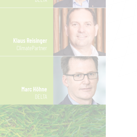
Klaus Reisinger
ClimatePartner
Marc Höhne
DELTA