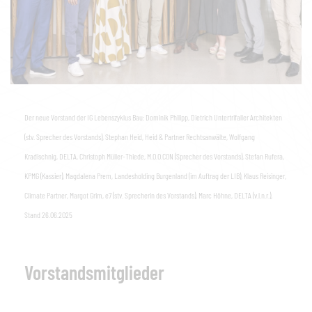
Der neue Vorstand der IG Lebenszyklus Bau: Dominik Philipp, Dietrich Untertrifaller Architekten
(stv. Sprecher des Vorstands), Stephan Heid, Heid & Partner Rechtsanwälte, Wolfgang
Kradischnig, DELTA, Christoph Müller-Thiede, M.O.O.CON (Sprecher des Vorstands), Stefan Rufera,
KPMG (Kassier), Magdalena Prem, Landesholding Burgenland (im Auftrag der LIB), Klaus Reisinger,
Climate Partner, Margot Grim, e7 (stv. Sprecherin des Vorstands), Marc Höhne, DELTA (v.l.n.r.),
Stand 26.06.2025
Vorstandsmitglieder