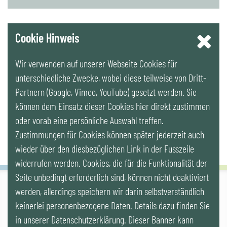
YouTube
Cookie Hinweis
Wir verwenden auf unserer Webseite Cookies für
LinkedIn
unterschiedliche Zwecke, wobei diese teilweise von Dritt-
Partnern (Google, Vimeo, YouTube) gesetzt werden. Sie
Newsletter
können dem Einsatz dieser Cookies hier direkt zustimmen
oder vorab eine persönliche Auswahl treffen.
Zustimmungen für Cookies können später jederzeit auch
wieder über den diesbezüglichen Link in der Fusszeile
widerrufen werden. Cookies, die für die Funktionalität der
Seite unbedingt erforderlich sind, können nicht deaktiviert
werden, allerdings speichern wir darin selbstverständlich
IG LEBENSZYKLUS BAU
keinerlei personenbezogene Daten. Details dazu finden Sie
Wipplingerstr. 10/Top 9, Stoß im Himmel, A-1010 Wien
office@ig-lebenszyklus.at
in unserer Datenschutzerklärung. Dieser Banner kann