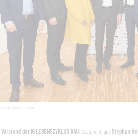
szyklus Bau/Leo Hagen
Vorstand der IG LEBENSZYKLUS BAU
, bestehend aus
Stephan He