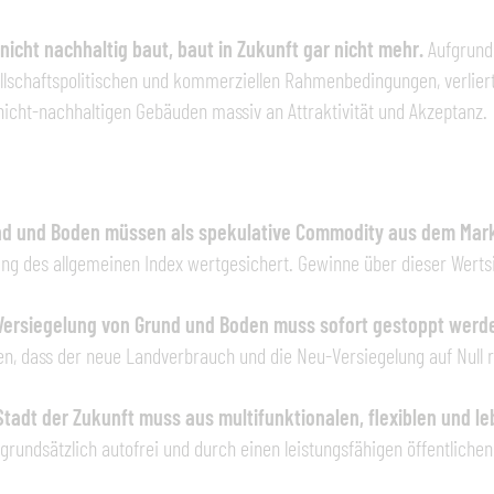
nicht nachhaltig baut, baut in Zukunft gar nicht mehr.
Aufgrund 
llschaftspolitischen und kommerziellen Rahmenbedingungen, verliert
nicht-nachhaltigen Gebäuden massiv an Attraktivität und Akzeptanz.
nd und Boden müssen als spekulative Commodity aus dem Ma
ang des allgemeinen Index wertgesichert. Gewinne über dieser Werts
Versiegelung von Grund und Boden muss sofort gestoppt werd
en, dass der neue Landverbrauch und die Neu-Versiegelung auf Null 
Stadt der Zukunft muss aus multifunktionalen, flexiblen und 
 grundsätzlich autofrei und durch einen leistungsfähigen öffentlich