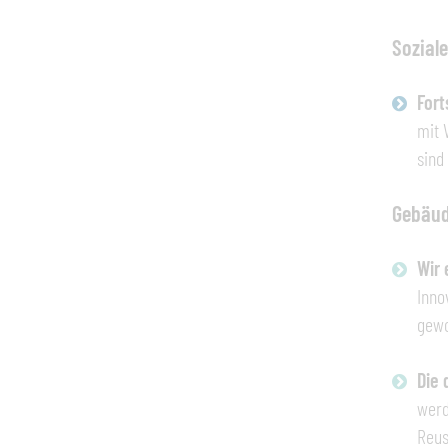
Soziale
Fort
mit 
sind
Gebäud
Wir 
Inno
gewo
Die 
werd
Reus