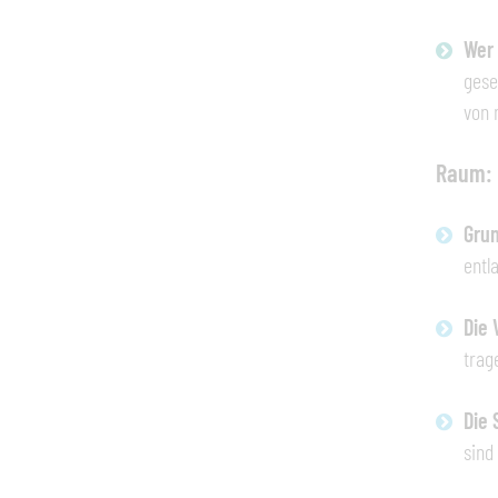
Wer 
gese
von 
Raum:
Gru
entl
Die 
trag
Die 
sind