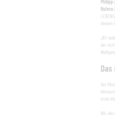
Philipp
(
Rufera
(
LEBENSZY
diesem 
„Wir lad
der nich
Wolfgang
Das 
Der Klim
klimasc
erste kl
Wir, die