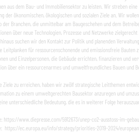
en aus dem Bau- und Immobiliensektor zu leisten. Wir streben eine 
g der ökonomischen, ökologischen und sozialen Ziele an. Wir wollen
b der Branchen, die unmittelbar am Baugeschehen und dem Betreiben
ionen über neue Technologien, Prozesse und Netzwerke zielgerecht z
hinaus suchen wir den Kontakt zur Politik und planenden Verwaltung 
te Leitplanken für ressourcenschonende und emissionsfreie Bauten 
ionen und Einzelpersonen, die Gebäude errichten, finanzieren und ver
ion über ein ressourcenarmes und umweltfreundliches Bauen und Be
 Ziele zu erreichen, haben wir zwölf strategische Leitthemen entwic
mation zu einem umweltgerechten Bausektor anzuregen und umzusetz
eine unterschiedliche Bedeutung, die es in weiterer Folge herauszuarb
e: https://www.diepresse.com/5912673/unep-co2-ausstoss-im-geba
e: https://ec.europa.eu/info/strategy/priorities-2019-2024/europe