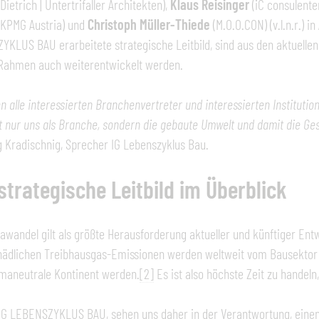
Dietrich | Untertrifaller Architekten),
Klaus Reisinger
(iC consulente
KPMG Austria) und
Christoph Müller-Thiede
(M.O.O.CON) (v.l.n.r.) 
KLUS BAU erarbeitete strategische Leitbild, sind aus den aktuellen
Rahmen auch weiterentwickelt werden.
en alle interessierten Branchenvertreter und interessierten Institutio
t nur uns als Branche, sondern die gebaute Umwelt und damit die Gesell
 Kradischnig, Sprecher IG Lebenszyklus Bau.
strategische Leitbild im Überblick
awandel gilt als größte Herausforderung aktueller und künftiger En
hädlichen Treibhausgas-Emissionen werden weltweit vom Bausektor 
imaneutrale Kontinent werden.
[2]
Es ist also höchste Zeit zu handeln
 IG LEBENSZYKLUS BAU, sehen uns daher in der Verantwortung, eine