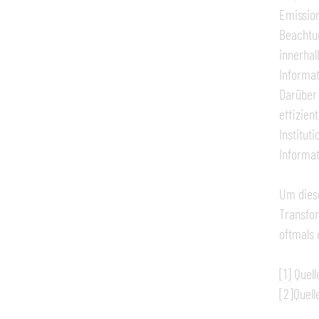
Emission
Beachtun
innerhal
Informat
Darüber 
effizien
Institut
Informat
Um diese
Transfor
oftmals 
[1]
Quell
[2]
Quell