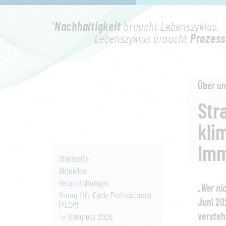
"
Nachhaltigkeit
braucht Lebenszyklus.
Lebenszyklus braucht
Prozess
Über un
Stra
kli
Imm
Startseite
Aktuelles
Veranstaltungen
„Wer nic
Young Life Cycle Professionals
Juni 20
(YLCP)
versteh
-> Kongress 2026