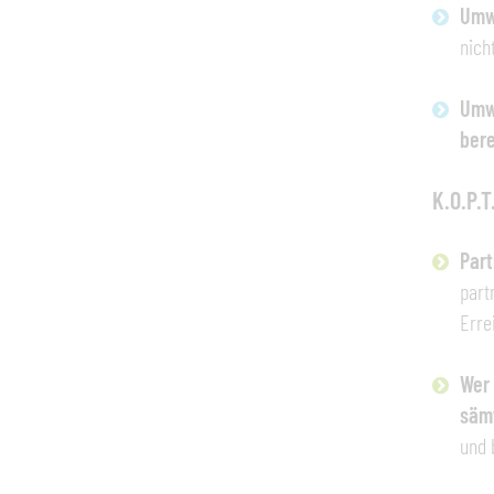
Umw
nich
Umw
bere
K.O.P.T
Part
part
Erre
Wer 
sämt
und 