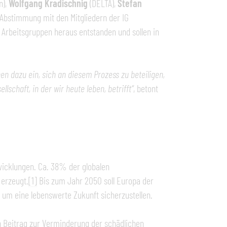
n),
Wolfgang Kradischnig
(DELTA),
Stefan
in Abstimmung mit den Mitgliedern der IG
 Arbeitsgruppen heraus entstanden und sollen in
nen dazu ein, sich an diesem Prozess zu beteiligen,
schaft, in der wir heute leben, betrifft“
, betont
twicklungen. Ca. 38% der globalen
erzeugt.
[1]
Bis zum Jahr 2050 soll Europa der
, um eine lebenswerte Zukunft sicherzustellen.
n Beitrag zur Verminderung der schädlichen