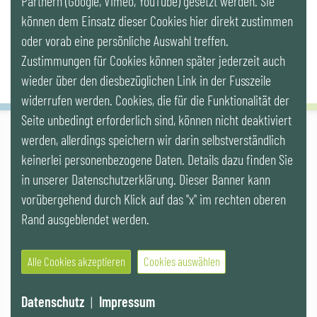
Partnern (Google, Vimeo, YouTube) gesetzt werden. Sie
Newsletter
können dem Einsatz dieser Cookies hier direkt zustimmen
oder vorab eine persönliche Auswahl treffen.
Zustimmungen für Cookies können später jederzeit auch
wieder über den diesbezüglichen Link in der Fusszeile
widerrufen werden. Cookies, die für die Funktionalität der
Seite unbedingt erforderlich sind, können nicht deaktiviert
werden, allerdings speichern wir darin selbstverständlich
IG LEBENSZYKLUS BAU
keinerlei personenbezogene Daten. Details dazu finden Sie
Wipplingerstr. 10/Top 9, Stoß im Himmel, A-1010 Wien
office@ig-lebenszyklus.at
in unserer Datenschutzerklärung. Dieser Banner kann
vorübergehend durch Klick auf das "x" im rechten oberen
Cookies
|
Kontakt
|
Impressum
|
Datenschutz
|
Publikationen &
Rand ausgeblendet werden.
Videos
|
Veranstaltungen
Alle Cookies akzeptieren
Cookies auswählen
© 2021 IG LEBENSZYKLUS BAU
Datenschutz
|
Impressum
Website by SUNNY ROCKET MediaHouse