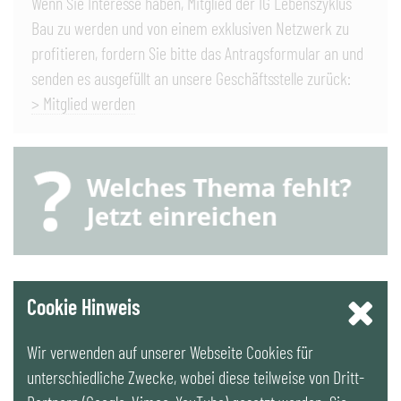
Wenn Sie Interesse haben, Mitglied der IG Lebenszyklus
Bau zu werden und von einem exklusiven Netzwerk zu
profitieren, fordern Sie bitte das Antragsformular an und
senden es ausgefüllt an unsere Geschäftsstelle zurück:
> Mitglied werden
YouTube
Cookie Hinweis
Wir verwenden auf unserer Webseite Cookies für
LinkedIn
unterschiedliche Zwecke, wobei diese teilweise von Dritt-