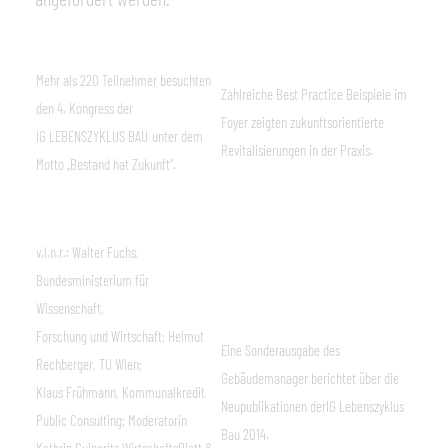
Mehr als 220 Teilnehmer besuchten
Zahlreiche Best Practice Beispiele im
den 4. Kongress der
Foyer zeigten zukunftsorientierte
IG LEBENSZYKLUS BAU
unter dem
Revitalisierungen in der Praxis.
Motto „Bestand hat Zukunft“.
v.l.n.r.: Walter Fuchs,
Bundesministerium für
Wissenschaft,
Forschung und Wirtschaft; Helmut
Eine Sonderausgabe des
Rechberger, TU Wien;
Gebäudemanager berichtet über die
Klaus Frühmann, Kommunalkredit
Neupublikationen derIG Lebenszyklus
Public Consulting; Moderatorin
Bau 2014.
Kathrin Gulnerits,WirtschaftsBlatt &