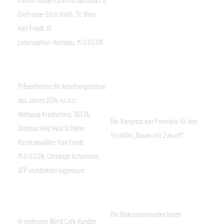
DiePresse; Erich Raith, TU Wien;
Karl Friedl, IG
Lebenszyklus
Hochbau, M.O.O.CON
Präsentierten die Arbeitsergebnisse
des Jahres 2014: v.l.n.r.:
Wolfgang Kradischnig, DELTA;
Der Kongress war Premiere für den
Stephan Heid Heid Schiefer
Trickfilm „Bauen mit Zukunft“.
Rechtsanwälte; Karl Friedl,
M.O.O.CON; Christoph Achammer,
ATP architekten ingenieure
Die Diskussionsrunden boten
In mehreren World Cafe Runden