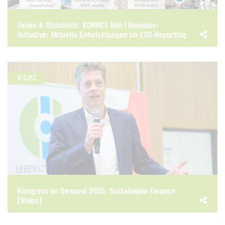
Folien & Mitschnitt: KONNEX BAU | Omnibus-
Initiative: Aktuelle Entwicklungen im ESG-Reporting
K.O.P.T.
Kongress on Demand 2025: Sustainable Finance
[Video]