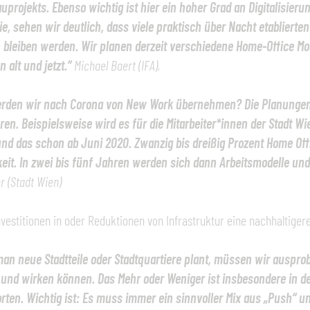
uprojekts. Ebenso wichtig ist hier ein hoher Grad an Digitalisierun
, sehen wir deutlich, dass viele praktisch über Nacht etablierte
n bleiben werden. Wir planen derzeit verschiedene Home-Office M
 alt und jetzt.“
Michael Baert (IFA),
rden wir nach Corona von New Work übernehmen? Die Planungen d
en. Beispielsweise wird es für die Mitarbeiter*innen der Stadt W
und das schon ab Juni 2020. Zwanzig bis dreißig Prozent Home Off
keit. In zwei bis fünf Jahren werden sich dann Arbeitsmodelle un
r (Stadt Wien)
vestitionen in oder Reduktionen von Infrastruktur eine nachhaltiger
an neue Stadtteile oder Stadtquartiere plant, müssen wir ausprob
 und wirken können. Das Mehr oder Weniger ist insbesondere in de
ten. Wichtig ist: Es muss immer ein sinnvoller Mix aus „Push“ un