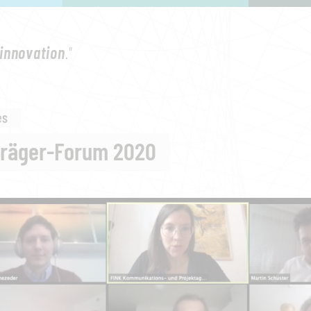
innovation
."
es
träger-Forum 2020