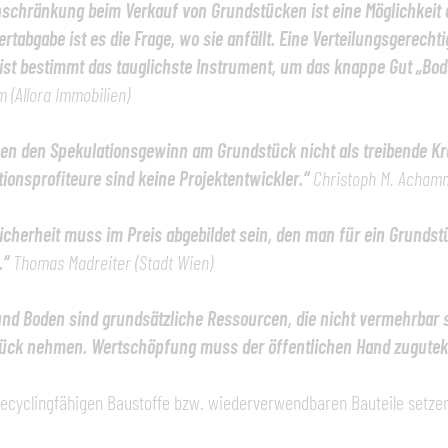
nschränkung beim Verkauf von Grundstücken ist eine Möglichkeit 
rtabgabe ist es die Frage, wo sie anfällt. Eine Verteilungsgerec
 ist bestimmt das tauglichste Instrument, um das knappe Gut „Bo
m (Allora Immobilien)
en den Spekulationsgewinn am Grundstück nicht als treibende Kra
ionsprofiteure sind keine Projektentwickler.“
Christoph M. Achamm
icherheit muss im Preis abgebildet sein, den man für ein Grunds
.“
Thomas Madreiter (Stadt Wien)
nd Boden sind grundsätzliche Ressourcen, die nicht vermehrbar 
ück nehmen. Wertschöpfung muss der öffentlichen Hand zugut
ecyclingfähigen Baustoffe bzw. wiederverwendbaren Bauteile setzen 