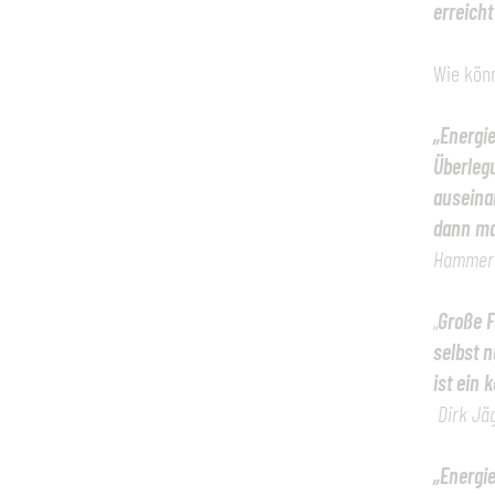
erreicht
Wie könn
„Energi
Überleg
auseinan
dann ma
Hammert
„
Große F
selbst n
ist ein
k
Dirk Jä
„Energi