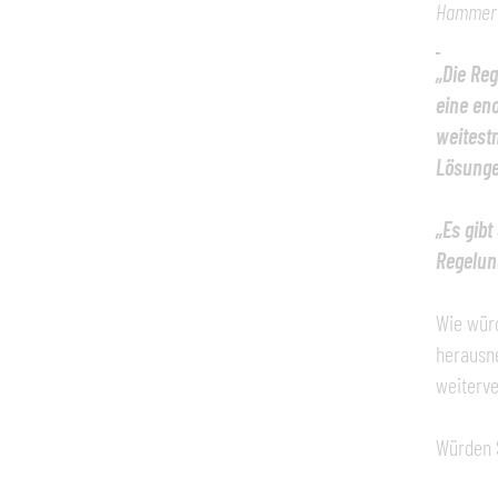
Hammert
„Die Reg
eine en
weitest
Lösunge
„Es gib
Regelun
Wie würd
herausne
weiterve
Würden 