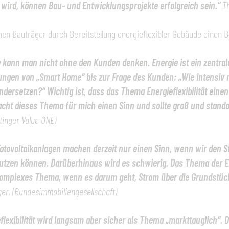
 wird, können Bau- und Entwicklungsprojekte erfolgreich sein.“
T
en Bauträger durch Bereitstellung energieflexibler Gebäude einen B
e kann man nicht ohne den Kunden denken. Energie ist ein zentral
ungen von „Smart Home“ bis zur Frage des Kunden: „Wie intensiv
dersetzen?“ Wichtig ist, dass das Thema Energieflexibilität eine
cht dieses Thema für mich einen Sinn und sollte groß und stando
inger Value ONE)
otovoltaikanlagen machen derzeit nur einen Sinn, wenn wir den 
utzen können. Darüberhinaus wird es schwierig. Das Thema der Ene
omplexes Thema, wenn es darum geht, Strom über die Grundstück
ger, (Bundesimmobiliengesellschaft)
eflexibilität wird langsam aber sicher als Thema „markttauglich