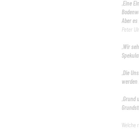
„
Eine Ei
Bodenwe
Aber es
Peter Ul
„
Wir seh
Spekulat
„
Die Uns
werden 
„
Grund u
Grundst
Welche r