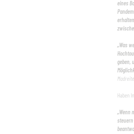
eines Ba
Pandemie
erhalte
zwischen
„Was we
Hochtour
geben, 
Möglich
Madreite
Haben In
„Wenn m
steuern
beantwor