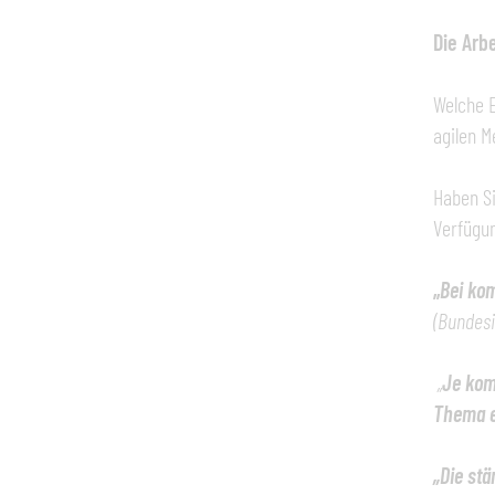
Die Arb
Welche 
agilen 
Haben Si
Verfügu
„
Bei kom
(Bundesi
„
Je komp
Thema e
„Die stä