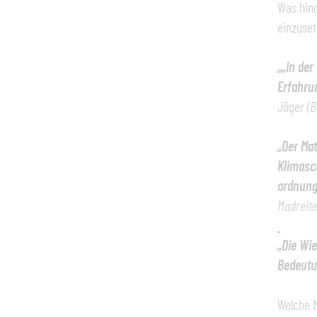
Was hind
einzuset
„„In der
Erfahru
Jäger (B
„Der Mat
Klimasc
ordnungs
Madreite
„Die Wie
Bedeut
Welche M