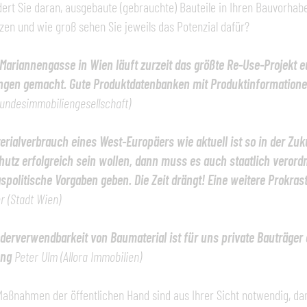
ert Sie daran, ausgebaute (gebrauchte) Bauteile in Ihren Bauvorhab
zen und wie groß sehen Sie jeweils das Potenzial dafür?
 Mariannengasse in Wien läuft zurzeit das größte Re-Use-Projekt 
ngen gemacht. Gute Produktdatenbanken mit Produktinformatione
undesimmobiliengesellschaft)
erialverbrauch eines West-Europäers wie aktuell ist so in der Zu
hutz erfolgreich sein wollen, dann muss es auch staatlich vero
politische Vorgaben geben. Die Zeit drängt! Eine weitere Prokrast
r (Stadt Wien)
derverwendbarkeit von Baumaterial ist für uns private Bauträger 
ung
Peter Ulm (Allora Immobilien)
aßnahmen der öffentlichen Hand sind aus Ihrer Sicht notwendig, da