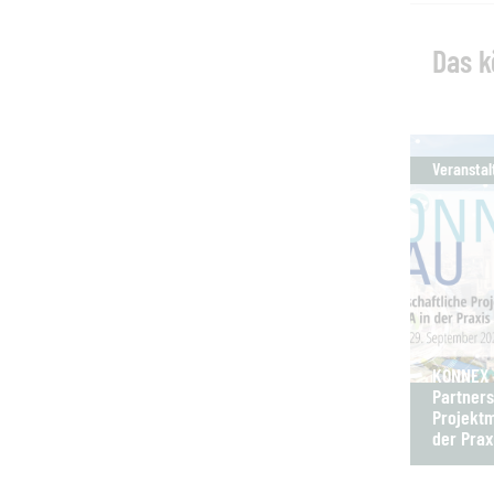
Das k
Veranstal
KONNEX B
Partners
Projektm
der Prax