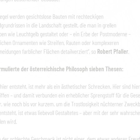
Regel werden gesichtslose Bauten mit rechteckigen
grundrissen in die Landschaft gestellt, die man in grellen
en wie Leuchtgelb gestaltet oder – ein Erbe der Postmoderne –
lichen Ornamenten wie Streifen, Rauten oder komplexeren
eidungen farblicher Flächen detailverziert“, so
Robert Pfaller
.
rmulierte der österreichische Philosoph sieben Thesen:
hier entsteht, ist mehr als ein ästhetischer Schrecken. Hier sind 
iffen – und damit verbunden ein erheblicher Sprengstoff für die Gesel
, wie noch bis vor kurzem, um die Trostlosigkeit nüchterner Zweckba
entsteht, ist etwas liebevoll Gestaltetes – aber mit der sehr wahrsch
en wird.
 der schlechte Geschmack ist nicht einer, dem etwas anderes Fre