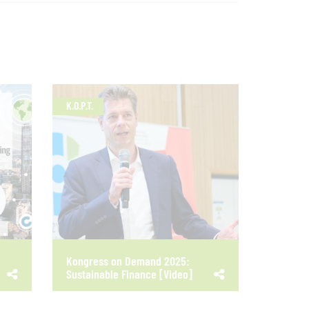
K.O.P.T.
Kongress on Demand 2025:
Sustainable Finance [Video]