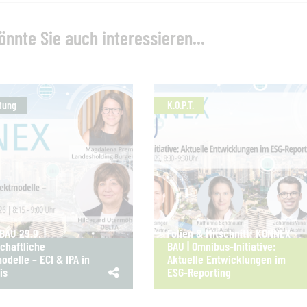
önnte Sie auch interessieren...
tung
K.O.P.T.
AU 29.9. |
Folien & Mitschnitt: KONNEX
chaftliche
BAU | Omnibus-Initiative:
odelle – ECI & IPA in
Aktuelle Entwicklungen im
is
ESG-Reporting