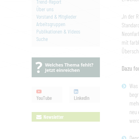
Trend-Report
Über uns
„In der 
Vorstand & Mitglieder
Arbeitsgruppen
Standard
Publikationen & Videos
Neonfarb
Suche
mit farb
Überschn
Dazu fo
Was 
begr
YouTube
LinkedIn
mehr
neu 
Newsletter
werd
Denn