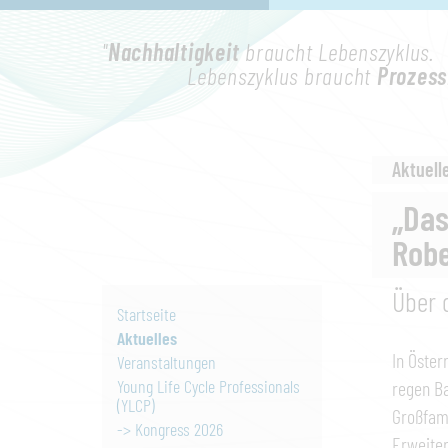
"
Nachhaltigkeit
braucht Lebenszyklus.
Lebenszyklus braucht
Prozess
Aktuell
„Das
Robe
Über 
Startseite
Aktuelles
In Öster
Veranstaltungen
Young Life Cycle Professionals
regen Ba
(YLCP)
Großfam
-> Kongress 2026
Erweite