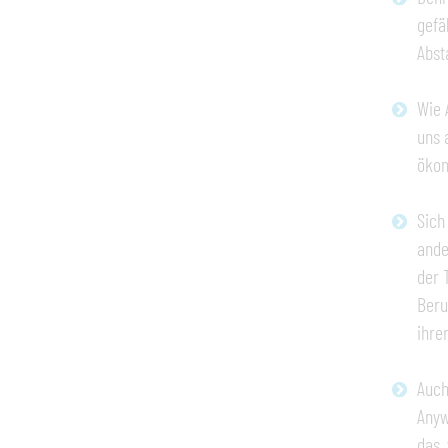
gefä
Abst
Wie 
uns 
ökon
Sich
ande
der 
Beru
ihre
Auch
Anyw
das,