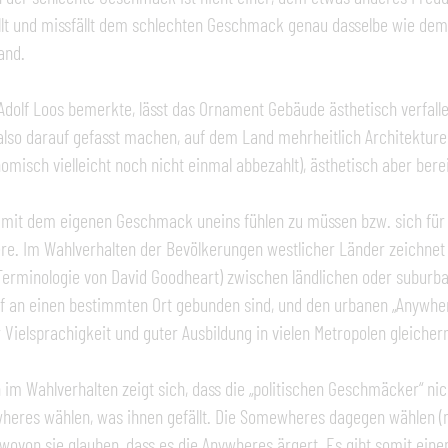
llt und missfällt dem schlechten Geschmack genau dasselbe wie de
and.
Adolf Loos bemerkte, lässt das Ornament Gebäude ästhetisch verfalle
also darauf gefasst machen, auf dem Land mehrheitlich Architekturen
omisch vielleicht noch nicht einmal abbezahlt), ästhetisch aber berei
 mit dem eigenen Geschmack uneins fühlen zu müssen bzw. sich für
re. Im Wahlverhalten der Bevölkerungen westlicher Länder zeichnet 
Terminologie von David Goodheart) zwischen ländlichen oder suburba
f an einen bestimmten Ort gebunden sind, und den urbanen „Anywhe
r Vielsprachigkeit und guter Ausbildung in vielen Metropolen gleiche
 im Wahlverhalten zeigt sich, dass die „politischen Geschmäcker“ nic
heres wählen, was ihnen gefällt. Die Somewheres dagegen wählen (
 wovon sie glauben, dass es die Anywheres ärgert. Es gibt somit eine