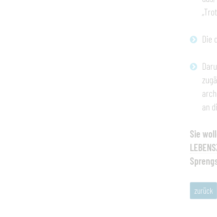
„Tro
Die 
Daru
zugä
arch
an d
Sie wol
LEBENS
Sprengs
zurück