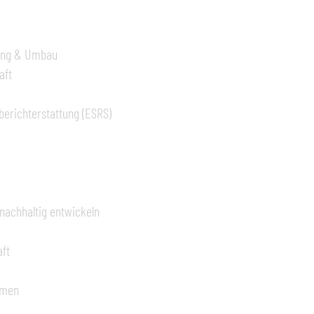
rung & Umbau
aft
berichterstattung (ESRS)
nachhaltig entwickeln
aft
rmen