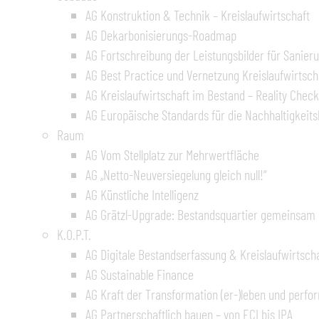
AG Konstruktion & Technik – Kreislaufwirtschaft
AG Dekarbonisierungs-Roadmap
AG Fortschreibung der Leistungsbilder für Sanie
AG Best Practice und Vernetzung Kreislaufwirtsch
AG Kreislaufwirtschaft im Bestand – Reality Check
AG Europäische Standards für die Nachhaltigkeits
Raum
AG Vom Stellplatz zur Mehrwertfläche
AG „Netto-Neuversiegelung gleich null!“
AG Künstliche Intelligenz
AG Grätzl-Upgrade: Bestandsquartier gemeinsam 
K.O.P.T.
AG Digitale Bestandserfassung & Kreislaufwirtsch
AG Sustainable Finance
AG Kraft der Transformation (er-)leben und perfo
AG Partnerschaftlich bauen – von ECI bis IPA