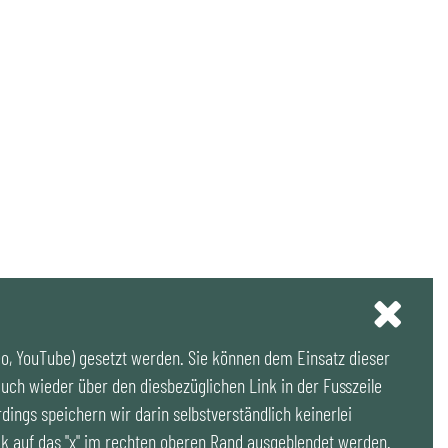
eo, YouTube) gesetzt werden. Sie können dem Einsatz dieser
uch wieder über den diesbezüglichen Link in der Fusszeile
rdings speichern wir darin selbstverständlich keinerlei
k auf das "x" im rechten oberen Rand ausgeblendet werden.