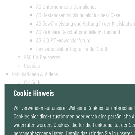
AG Unternehmens-Compliance
AG Bestandsentwicklung als Business Case
AG Gewährleistung und Haftung in der Kreislaufwi
AG Zirkuläre Geschäftsmodelle im Bestand
AG K.O.P.T.-Anwenderforum
Innovationslabor Digital Findet Stadt
FAQ für Bauherren
Cookies
Publikationen & Videos
Gebäude
Raum
Cookie Hinweis
K.O.P.T.
Wir verwenden auf unserer Webseite Cookies für unterschiedl
Cookies
Cookies hier direkt zustimmen oder vorab eine persönliche A
Suche
widerrufen werden. Cookies, die für die Funktionalität der Sei
Kontakt
personenbezogene Daten. Details dazu finden Sie in unserer
Impressum