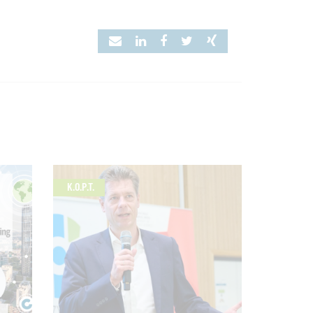
K.O.P.T.