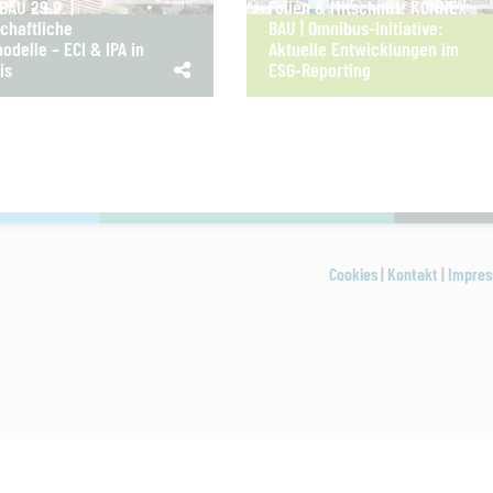
AU 29.9. |
Folien & Mitschnitt: KONNEX
chaftliche
BAU | Omnibus-Initiative:
odelle – ECI & IPA in
Aktuelle Entwicklungen im
is
ESG-Reporting
Cookies
|
Kontakt
|
Impre