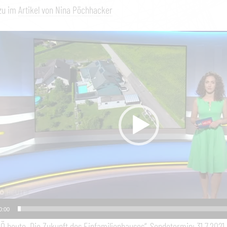
zu im
Artikel von Nina Pöchhacker
0:00
NÖ heute „Die Zukunft des Einfamilienhauses“, Sendetermin: 31.7.2021