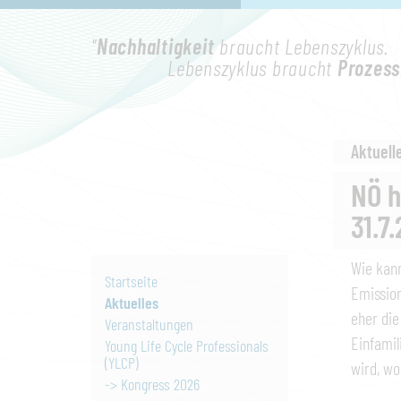
"
Nachhaltigkeit
braucht Lebenszyklus.
Lebenszyklus braucht
Prozess
Aktuell
NÖ h
31.7
Wie kann
Startseite
Emission
Aktuelles
eher die
Veranstaltungen
Einfamil
Young Life Cycle Professionals
(YLCP)
wird, wo
-> Kongress 2026