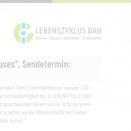
uses“, Sendetermin:
werden? Damit Einfamilienhäuser weniger CO2-
und Vorstandsmitglied der IG LEBENSZYKLUS BAU,
orausschauender planen und sie nicht zu reinen
 schaffen, wo die Alltagsmobilität vermieden
chule kommt.“