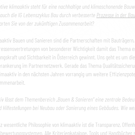
iative klimaaktiv steht für eine nachhaltige und klimaschonende Bauwei
auch die IG Lebenszyklus Bau durch verbesserte
Prozesse in der Ba
arten Sie von der zukünftigen Zusammenarbeit?
aaktiv Bauen und Sanieren sind die Partnerschaften mit Bauträgern
ressensvertretungen von besonderer Wichtigkeit damit das Thema e
gskraft und Sichtbarkeit in Österreich gewinnt. Uns geht es um d
erankerung im Partnernetzwerk. Gerade das Thema Qualitätssicheru
klimaaktiv in den nächsten Jahren vorrangig um weitere Effizienzpoten
ammenarbeit.
iv lässt dem Themenbereich „Bauen & Sanieren“ eine zentrale Bede
d Hilfestellungen bei Neubau oder Sanierung eines Gebäudes. Wie 
z wesentliche Philosophie von klimaaktiv ist die Transparenz, Offenhe
ewertungssystemen. Alle Kriterienkataloge, Tools und Handbücher si