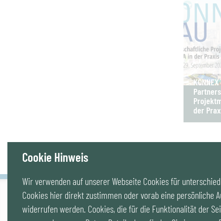
KONNEX B
Partners
Projektm
der Prax
Cookie Hinweis
Wir verwenden auf unserer Webseite Cookies für unterschiedl
Cookies hier direkt zustimmen oder vorab eine persönliche A
IG LEBENSZYKLUS BAU
widerrufen werden. Cookies, die für die Funktionalität der Sei
Wipplingerstr. 10/Top 9, Stoß im Himmel, A-1010