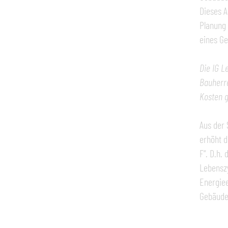
Dieses A
Planung 
eines Ge
Die IG L
Bauherre
Kosten 
Aus der 
erhöht d
F“. D.h.
Lebenszy
Energie
Gebäude