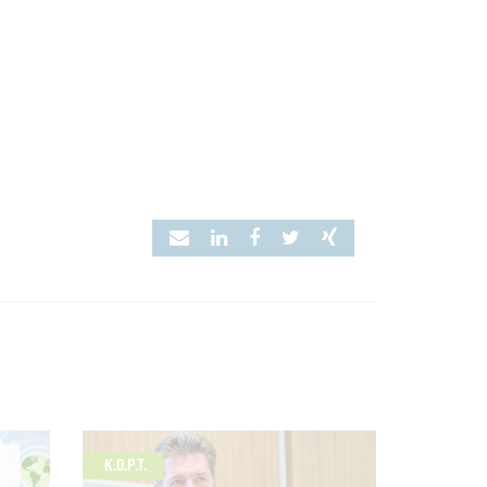
K.O.P.T.