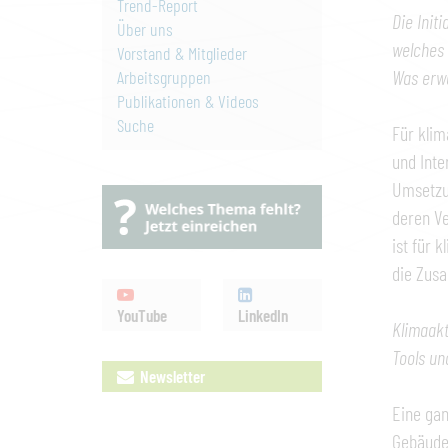
Trend-Report
Die Init
Über uns
welches 
Vorstand & Mitglieder
Was erw
Arbeitsgruppen
Publikationen & Videos
Suche
Für klim
und Inte
Umsetzun
deren V
ist für 
die Zus
YouTube
LinkedIn
Klimaakt
Tools un
Newsletter
Eine gan
Gebäudeb