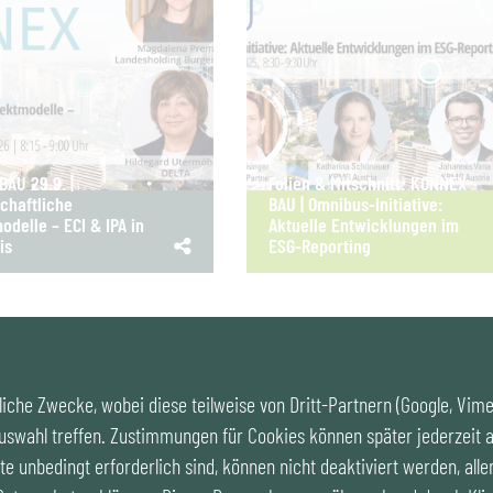
AU 29.9. |
Folien & Mitschnitt: KONNEX
chaftliche
BAU | Omnibus-Initiative:
odelle – ECI & IPA in
Aktuelle Entwicklungen im
is
ESG-Reporting
iche Zwecke, wobei diese teilweise von Dritt-Partnern (Google, Vim
uswahl treffen. Zustimmungen für Cookies können später jederzeit a
Cookies
|
Kontakt
|
Impre
te unbedingt erforderlich sind, können nicht deaktiviert werden, alle