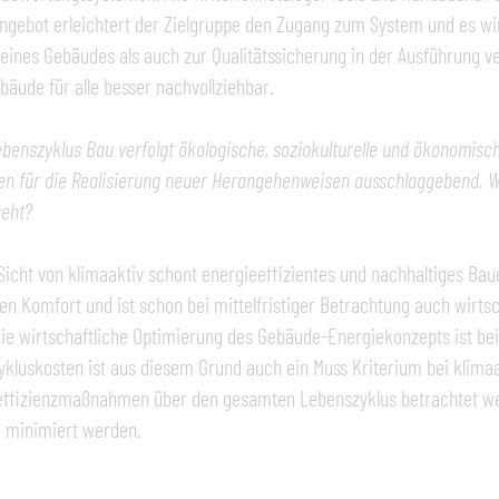
ngebot erleichtert der Zielgruppe den Zugang zum System und es wird
eines Gebäudes als auch zur Qualitätssicherung in der Ausführung v
bäude für alle besser nachvollziehbar.
ebenszyklus Bau verfolgt ökologische, soziokulturelle und ökonomische
n für die Realisierung neuer Herangehenweisen ausschlaggebend. W
geht?
Sicht von klimaaktiv schont energieeffizientes und nachhaltiges Ba
en Komfort und ist schon bei mittelfristiger Betrachtung auch wirtsc
 die wirtschaftliche Optimierung des Gebäude-Energiekonzepts ist be
kluskosten ist aus diesem Grund auch ein Muss Kriterium bei klimaak
effizienzmaßnahmen über den gesamten Lebenszyklus betrachtet wer
 mini­miert werden.