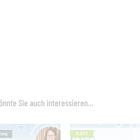
önnte Sie auch interessieren...
tung
K.O.P.T.