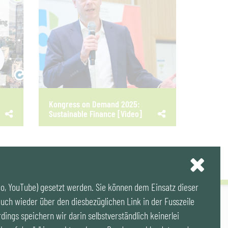
Kongress on Demand 2025:
Sustainable Finance [Video]
eo, YouTube) gesetzt werden. Sie können dem Einsatz dieser
uch wieder über den diesbezüglichen Link in der Fusszeile
ssum
|
Datenschutz
|
Publikationen & Videos
|
Veranstaltungen
rdings speichern wir darin selbstverständlich keinerlei