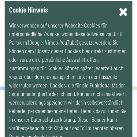
YouTube
Cookie Hinweis
Wir verwenden auf unserer Webseite Cookies für
LinkedIn
unterschiedliche Zwecke, wobei diese teilweise von Dritt-
Partnern (Google, Vimeo, YouTube) gesetzt werden. Sie
Newsletter
können dem Einsatz dieser Cookies hier direkt zustimmen
oder vorab eine persönliche Auswahl treffen.
Zustimmungen für Cookies können später jederzeit auch
wieder über den diesbezüglichen Link in der Fusszeile
widerrufen werden. Cookies, die für die Funktionalität der
Seite unbedingt erforderlich sind, können nicht deaktiviert
werden, allerdings speichern wir darin selbstverständlich
IG LEBENSZYKLUS BAU
keinerlei personenbezogene Daten. Details dazu finden Sie
Wipplingerstr. 10/Top 9, Stoß im Himmel, A-1010 Wien
office@ig-lebenszyklus.at
in unserer Datenschutzerklärung. Dieser Banner kann
vorübergehend durch Klick auf das "x" im rechten oberen
Cookies
|
Kontakt
|
Impressum
|
Datenschutz
|
Publikationen &
Rand ausgeblendet werden.