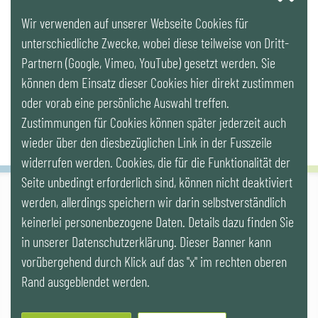
Wir verwenden auf unserer Webseite Cookies für
LinkedIn
unterschiedliche Zwecke, wobei diese teilweise von Dritt-
Partnern (Google, Vimeo, YouTube) gesetzt werden. Sie
Newsletter
können dem Einsatz dieser Cookies hier direkt zustimmen
oder vorab eine persönliche Auswahl treffen.
Zustimmungen für Cookies können später jederzeit auch
wieder über den diesbezüglichen Link in der Fusszeile
widerrufen werden. Cookies, die für die Funktionalität der
Seite unbedingt erforderlich sind, können nicht deaktiviert
werden, allerdings speichern wir darin selbstverständlich
IG LEBENSZYKLUS BAU
keinerlei personenbezogene Daten. Details dazu finden Sie
Wipplingerstr. 10/Top 9, Stoß im Himmel, A-1010 Wien
office@ig-lebenszyklus.at
in unserer Datenschutzerklärung. Dieser Banner kann
vorübergehend durch Klick auf das "x" im rechten oberen
Cookies
|
Kontakt
|
Impressum
|
Datenschutz
|
Publikationen &
Rand ausgeblendet werden.
Videos
|
Veranstaltungen