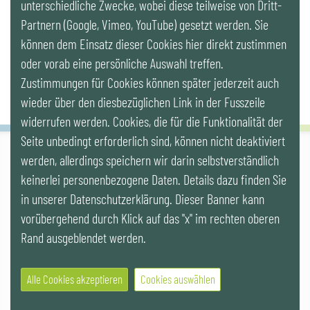
unterschiedliche Zwecke, wobei diese teilweise von Dritt-
Partnern (Google, Vimeo, YouTube) gesetzt werden. Sie
Newsletter
können dem Einsatz dieser Cookies hier direkt zustimmen
oder vorab eine persönliche Auswahl treffen.
Zustimmungen für Cookies können später jederzeit auch
wieder über den diesbezüglichen Link in der Fusszeile
widerrufen werden. Cookies, die für die Funktionalität der
Seite unbedingt erforderlich sind, können nicht deaktiviert
werden, allerdings speichern wir darin selbstverständlich
IG LEBENSZYKLUS BAU
keinerlei personenbezogene Daten. Details dazu finden Sie
Wipplingerstr. 10/Top 9, Stoß im Himmel, A-1010 Wien
office@ig-lebenszyklus.at
in unserer Datenschutzerklärung. Dieser Banner kann
vorübergehend durch Klick auf das "x" im rechten oberen
Cookies
|
Kontakt
|
Impressum
|
Datenschutz
|
Publikationen &
Rand ausgeblendet werden.
Videos
|
Veranstaltungen
Alle Cookies akzeptieren
Cookies auswählen
© 2021 IG LEBENSZYKLUS BAU