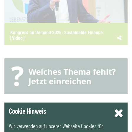
Kongress on Demand 2025: Sustainable Finance
[Video]
YouTube
Cookie Hinweis
Wir verwenden auf unserer Webseite Cookies für
LinkedIn