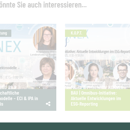
önnte Sie auch interessieren...
tung
K.O.P.T.
AU 29.9. |
Folien & Mitschnitt: KONNEX
chaftliche
BAU | Omnibus-Initiative:
odelle – ECI & IPA in
Aktuelle Entwicklungen im
is
ESG-Reporting