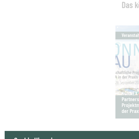
Das k
Veranstal
KONNEX B
Partners
Projektm
der Prax