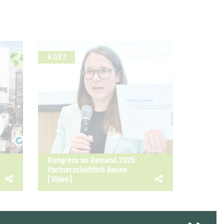
K.O.P.T.
Kongress on Demand 2025:
Partnerschaftlich Bauen
[Video]