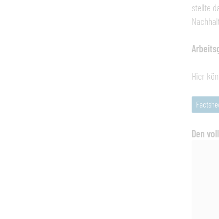
stellte 
Nachhalt
Arbeits
Hier kön
Factshe
Den vol