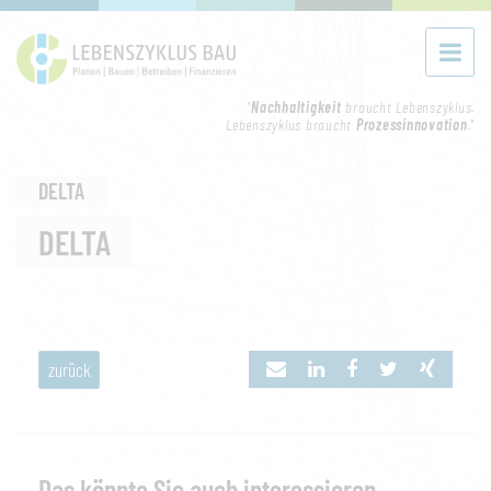
"
Nachhaltigkeit
braucht Lebenszyklus.
Lebenszyklus braucht
Prozessinnovation
."
DELTA
DELTA
zurück
Das könnte Sie auch interessieren...