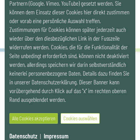
Partnern (Google, Vimeo, YouTube) gesetzt werden. Sie
Newsletter
können dem Einsatz dieser Cookies hier direkt zustimmen
oder vorab eine persönliche Auswahl treffen.
Zustimmungen für Cookies können später jederzeit auch
wieder über den diesbezüglichen Link in der Fusszeile
widerrufen werden. Cookies, die für die Funktionalität der
Seite unbedingt erforderlich sind, können nicht deaktiviert
werden, allerdings speichern wir darin selbstverständlich
IG LEBENSZYKLUS BAU
keinerlei personenbezogene Daten. Details dazu finden Sie
Wipplingerstr. 10/Top 9, Stoß im Himmel, A-1010 Wien
office@ig-lebenszyklus.at
in unserer Datenschutzerklärung. Dieser Banner kann
vorübergehend durch Klick auf das "x" im rechten oberen
Cookies
|
Kontakt
|
Impressum
|
Datenschutz
|
Publikationen &
Rand ausgeblendet werden.
Videos
|
Veranstaltungen
Alle Cookies akzeptieren
Cookies auswählen
© 2021 IG LEBENSZYKLUS BAU
Website by SUNNY ROCKET MediaHouse
Datenschutz
|
Impressum