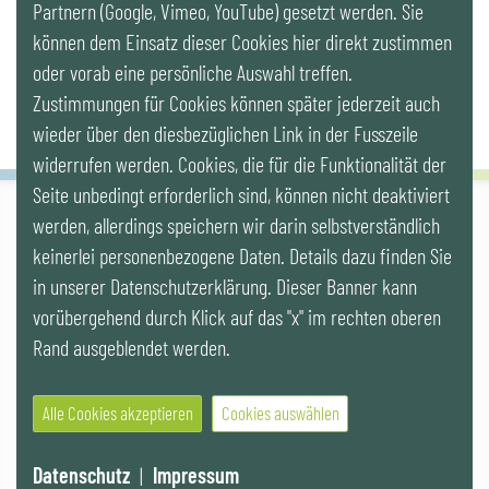
Partnern (Google, Vimeo, YouTube) gesetzt werden. Sie
Newsletter
können dem Einsatz dieser Cookies hier direkt zustimmen
oder vorab eine persönliche Auswahl treffen.
Zustimmungen für Cookies können später jederzeit auch
wieder über den diesbezüglichen Link in der Fusszeile
widerrufen werden. Cookies, die für die Funktionalität der
Seite unbedingt erforderlich sind, können nicht deaktiviert
werden, allerdings speichern wir darin selbstverständlich
IG LEBENSZYKLUS BAU
keinerlei personenbezogene Daten. Details dazu finden Sie
Wipplingerstr. 10/Top 9, Stoß im Himmel, A-1010 Wien
office@ig-lebenszyklus.at
in unserer Datenschutzerklärung. Dieser Banner kann
vorübergehend durch Klick auf das "x" im rechten oberen
Cookies
|
Kontakt
|
Impressum
|
Datenschutz
|
Publikationen &
Rand ausgeblendet werden.
Videos
|
Veranstaltungen
Alle Cookies akzeptieren
Cookies auswählen
© 2021 IG LEBENSZYKLUS BAU
Website by SUNNY ROCKET MediaHouse
Datenschutz
|
Impressum