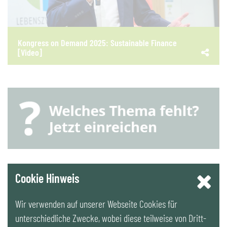
Kongress on Demand 2025: Sustainable Finance
[Video]
YouTube
Cookie Hinweis
Wir verwenden auf unserer Webseite Cookies für
LinkedIn
unterschiedliche Zwecke, wobei diese teilweise von Dritt-