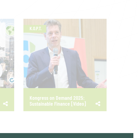
K.O.P.T.
Kongress on Demand 2025:
Sustainable Finance [Video]