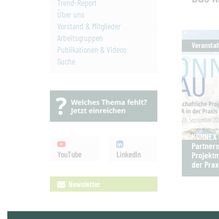
Trend-Report
Über uns
Vorstand & Mitglieder
Arbeitsgruppen
Veranstal
Publikationen & Videos
Suche
KONNEX B
Partners
YouTube
LinkedIn
Projektm
der Prax
Newsletter