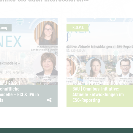
tung
K.O.P.T.
AU 29.9. |
Folien & Mitschnitt: KONNEX
chaftliche
BAU | Omnibus-Initiative:
odelle – ECI & IPA in
Aktuelle Entwicklungen im
is
ESG-Reporting