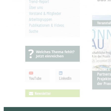
Trend-Report
Über uns
Vorstand & Mitglieder
Arbeitsgruppen
Veranstal
Publikationen & Videos
Suche
KONNEX B
Partners
YouTube
LinkedIn
Projektm
der Prax
Newsletter