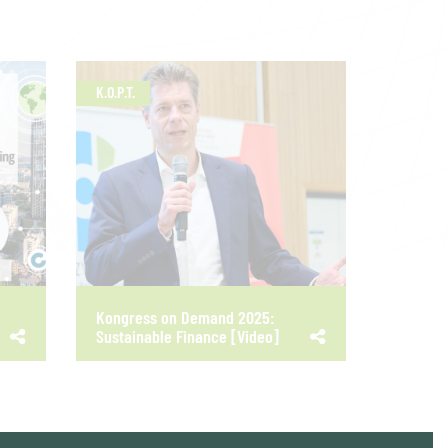
K.O.P.T.
Kongress on Demand 2025:
Sustainable Finance [Video]