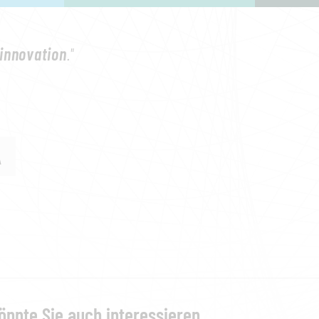
innovation
."
A
önnte Sie auch interessieren...