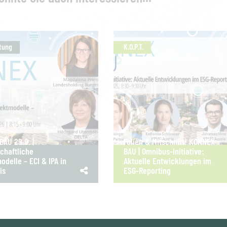
tung
K.O.P.T.
AU 29.9. |
Folien & Mitschnitt: KONNEX
chaftliche
BAU | Omnibus-Initiative:
odelle – ECI & IPA in
Aktuelle Entwicklungen im
is
ESG-Reporting