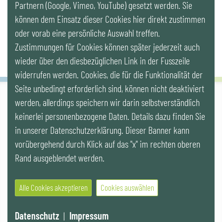
Partnern (Google, Vimeo, YouTube) gesetzt werden. Sie
Newsletter
können dem Einsatz dieser Cookies hier direkt zustimmen
oder vorab eine persönliche Auswahl treffen.
Zustimmungen für Cookies können später jederzeit auch
wieder über den diesbezüglichen Link in der Fusszeile
widerrufen werden. Cookies, die für die Funktionalität der
Seite unbedingt erforderlich sind, können nicht deaktiviert
werden, allerdings speichern wir darin selbstverständlich
IG LEBENSZYKLUS BAU
keinerlei personenbezogene Daten. Details dazu finden Sie
Wipplingerstr. 10/Top 9, Stoß im Himmel, A-1010 Wien
office@ig-lebenszyklus.at
in unserer Datenschutzerklärung. Dieser Banner kann
vorübergehend durch Klick auf das "x" im rechten oberen
Cookies
|
Kontakt
|
Impressum
|
Datenschutz
|
Publikationen &
Rand ausgeblendet werden.
Videos
|
Veranstaltungen
Alle Cookies akzeptieren
Cookies auswählen
© 2021 IG LEBENSZYKLUS BAU
Website by SUNNY ROCKET MediaHouse
Datenschutz
|
Impressum