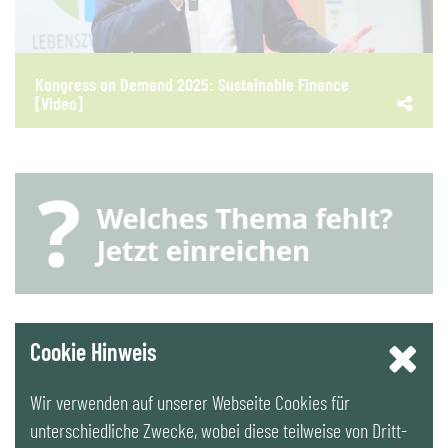
Kongress on Demand 2025: Sustainable Finance
[Video]
YouTube
Cookie Hinweis
Wir verwenden auf unserer Webseite Cookies für
LinkedIn
unterschiedliche Zwecke, wobei diese teilweise von Dritt-