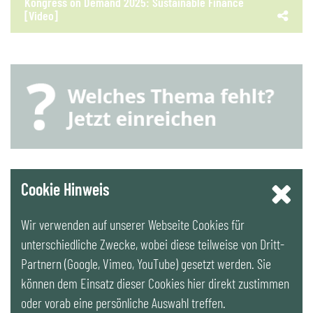
Kongress on Demand 2025: Sustainable Finance
[Video]
YouTube
Cookie Hinweis
Wir verwenden auf unserer Webseite Cookies für
LinkedIn
unterschiedliche Zwecke, wobei diese teilweise von Dritt-
Partnern (Google, Vimeo, YouTube) gesetzt werden. Sie
Newsletter
können dem Einsatz dieser Cookies hier direkt zustimmen
oder vorab eine persönliche Auswahl treffen.