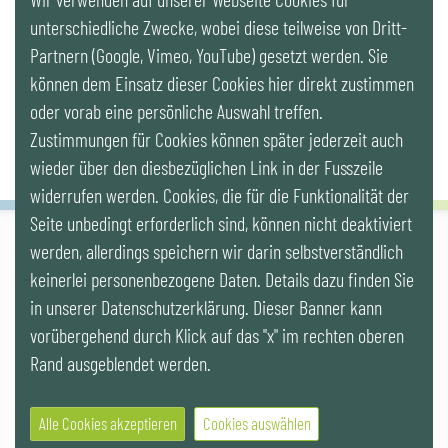
LinkedIn
unterschiedliche Zwecke, wobei diese teilweise von Dritt-
Partnern (Google, Vimeo, YouTube) gesetzt werden. Sie
Newsletter
können dem Einsatz dieser Cookies hier direkt zustimmen
oder vorab eine persönliche Auswahl treffen.
Zustimmungen für Cookies können später jederzeit auch
wieder über den diesbezüglichen Link in der Fusszeile
widerrufen werden. Cookies, die für die Funktionalität der
Seite unbedingt erforderlich sind, können nicht deaktiviert
werden, allerdings speichern wir darin selbstverständlich
IG LEBENSZYKLUS BAU
keinerlei personenbezogene Daten. Details dazu finden Sie
Wipplingerstr. 10/Top 9, Stoß im Himmel, A-1010 Wien
office@ig-lebenszyklus.at
in unserer Datenschutzerklärung. Dieser Banner kann
vorübergehend durch Klick auf das "x" im rechten oberen
Cookies
|
Kontakt
|
Impressum
|
Datenschutz
|
Publikationen &
Rand ausgeblendet werden.
Videos
|
Veranstaltungen
Alle Cookies akzeptieren
Cookies auswählen
© 2021 IG LEBENSZYKLUS BAU