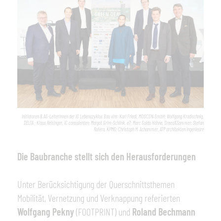
Initiatoren & AG-LeiterInnen der IG Lebenszyklus Bau vlnr: Karl Friedl, MOOCON.GmbH; Wolfgang Kradischnig,
DELTA ; Klaus Reisinger, iC consulenten; Margot Grim-Schlink, e7; Marc Guido Höhne, Drees&Sommer; Stefan
Rufera, KPMG; Christoph M. Achammer, ATP architekten ingenieure
Die Baubranche stellt sich den Herausforderungen
Unter Berücksichtigung der Querschnittsthemen
Mobilität, Vernetzung und Verknappung referierten
Wolfgang Pekny
(FOOTPRINT) und
Roland Bechmann