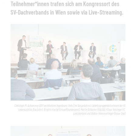
Teilnehmer*innen trafen sich am Kongressort des
SV-Dachverbands in Wien sowie via Live-Streaming.
Christoph M. Achammer (ATP architekten ingenieure, links) im Gespräch mit ArbeitsgruppenleiterInnen der IG
Lebenszyklus Bau (vlnr): Brigitte Karigl (Umweltbundesamt), Martin Schuster (BALSA), Klaus Reisinger (iC
consulenten) und Walter Hammertinger (Value One)