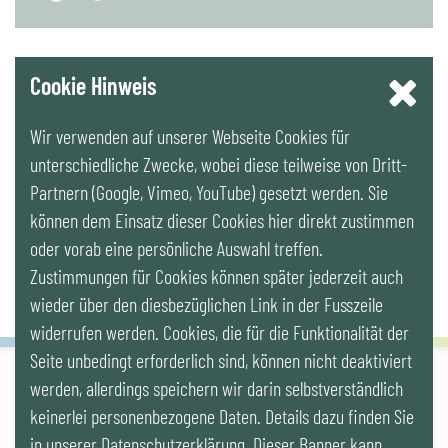
YouTube
Cookie Hinweis
Wir verwenden auf unserer Webseite Cookies für
LinkedIn
unterschiedliche Zwecke, wobei diese teilweise von Dritt-
Partnern (Google, Vimeo, YouTube) gesetzt werden. Sie
Newsletter
können dem Einsatz dieser Cookies hier direkt zustimmen
oder vorab eine persönliche Auswahl treffen.
Zustimmungen für Cookies können später jederzeit auch
wieder über den diesbezüglichen Link in der Fusszeile
widerrufen werden. Cookies, die für die Funktionalität der
Seite unbedingt erforderlich sind, können nicht deaktiviert
werden, allerdings speichern wir darin selbstverständlich
IG LEBENSZYKLUS BAU
keinerlei personenbezogene Daten. Details dazu finden Sie
Wipplingerstr. 10/Top 9, Stoß im Himmel, A-1010 Wien
office@ig-lebenszyklus.at
in unserer Datenschutzerklärung. Dieser Banner kann