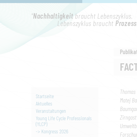
"
Nachhaltigkeit
braucht Lebenszyklus.
Lebenszyklus braucht
Prozess
Publika
FAC
Thomas G
Startseite
Matej Ba
Aktuelles
Baumgart
Veranstaltungen
Zirngast
Young Life Cycle Professionals
(YLCP)
Umweltbe
-> Kongress 2026
Forschun