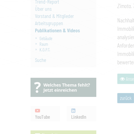
Trend-Report
Zimota, 
Über uns
Vorstand & Mitglieder
Nachhalt
Arbeitsgruppen
Immobili
Publikationen & Videos
analysie
Gebäude
Raum
Anforder
K.O.P.T.
Immobili
Suche
bewerte
Anse
zurück
YouTube
LinkedIn