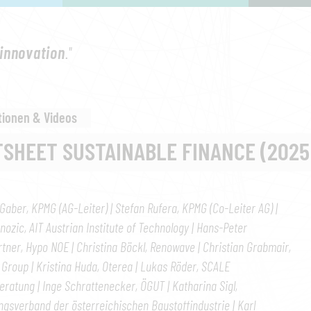
innovation
."
tionen & Videos
TSHEET SUSTAINABLE FINANCE (2025
aber, KPMG (AG-Leiter) | Stefan Rufera, KPMG (Co-Leiter AG) |
nozic, AIT Austrian Institute of Technology | Hans-Peter
ner, Hypo NOE | Christina Böckl, Renowave | Christian Grabmair,
 Group | Kristina Huda, Oterea | Lukas Röder, SCALE
ratung | Inge Schrattenecker, ÖGUT | Katharina Sigl,
gsverband der österreichischen Baustoffindustrie | Karl