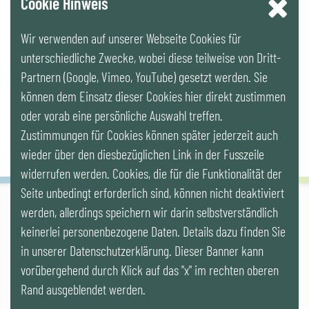
Cookie Hinweis
Wir verwenden auf unserer Webseite Cookies für
LinkedIn
unterschiedliche Zwecke, wobei diese teilweise von Dritt-
Partnern (Google, Vimeo, YouTube) gesetzt werden. Sie
Newsletter
können dem Einsatz dieser Cookies hier direkt zustimmen
oder vorab eine persönliche Auswahl treffen.
Zustimmungen für Cookies können später jederzeit auch
wieder über den diesbezüglichen Link in der Fusszeile
widerrufen werden. Cookies, die für die Funktionalität der
Seite unbedingt erforderlich sind, können nicht deaktiviert
werden, allerdings speichern wir darin selbstverständlich
IG LEBENSZYKLUS BAU
keinerlei personenbezogene Daten. Details dazu finden Sie
Wipplingerstr. 10/Top 9, Stoß im Himmel, A-1010 Wien
office@ig-lebenszyklus.at
in unserer Datenschutzerklärung. Dieser Banner kann
vorübergehend durch Klick auf das "x" im rechten oberen
Cookies
|
Kontakt
|
Impressum
|
Datenschutz
|
Publikationen &
Rand ausgeblendet werden.
Videos
|
Veranstaltungen