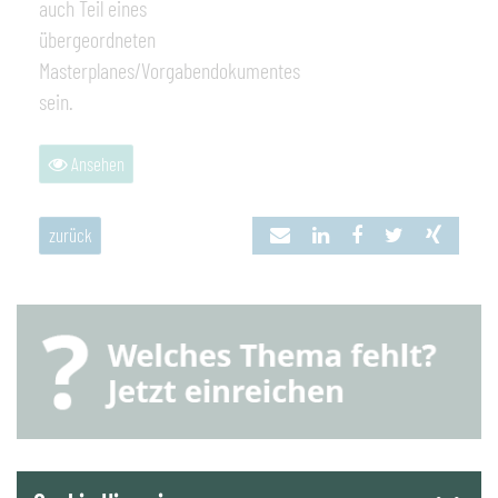
auch Teil eines
übergeordneten
Masterplanes/Vorgabendokumentes
sein.
Ansehen
zurück
YouTube