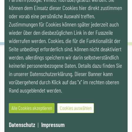
Newsletter
können dem Einsatz dieser Cookies hier direkt zustimmen
oder vorab eine persönliche Auswahl treffen.
Zustimmungen für Cookies können später jederzeit auch
wieder über den diesbezüglichen Link in der Fusszeile
widerrufen werden. Cookies, die für die Funktionalität der
Seite unbedingt erforderlich sind, können nicht deaktiviert
werden, allerdings speichern wir darin selbstverständlich
IG LEBENSZYKLUS BAU
keinerlei personenbezogene Daten. Details dazu finden Sie
Wipplingerstr. 10/Top 9, Stoß im Himmel, A-1010 Wien
office@ig-lebenszyklus.at
in unserer Datenschutzerklärung. Dieser Banner kann
vorübergehend durch Klick auf das "x" im rechten oberen
Cookies
|
Kontakt
|
Impressum
|
Datenschutz
|
Publikationen &
Rand ausgeblendet werden.
Videos
|
Veranstaltungen
Alle Cookies akzeptieren
Cookies auswählen
© 2021 IG LEBENSZYKLUS BAU
Datenschutz
|
Impressum
Website by SUNNY ROCKET MediaHouse