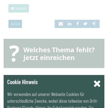
Ansehen
zurück
YouTube
Cookie Hinweis
Wir verwenden auf unserer Webseite Cookies für
LinkedIn
unterschiedliche Zwecke, wobei diese teilweise von Dritt-
Partnern (Google, Vimeo, YouTube) gesetzt werden. Sie