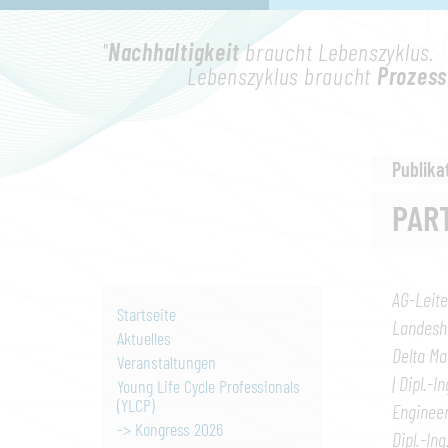
"
Nachhaltigkeit
braucht Lebenszyklus.
Lebenszyklus braucht
Prozess
Publika
PAR
AG-Leite
Startseite
Landesho
Aktuelles
Delta Ma
Veranstaltungen
| Dipl.-
Young Life Cycle Professionals
(YLCP)
Engineer
-> Kongress 2026
Dipl.-In