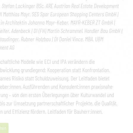
g. Stefan Lackinger BSc, ARE Austrian Real Estate Development
I Matthias Mayr, SES Spar European Shopping Centers GmbH |
g.in Architektin Johanna Mayr-Keber, MAYR-KEBER ZT GmbH |
eifer, Adenbeck | DI (FH) Martin Schrammel, Handler Bau GmbH |
Staudinger, Rubner Holzbau | DI Daniel Vince, MBA, UBM
ment AG
chaftliche Modelle wie ECI und IPA verändern die
bwicklung grundlegend: Kooperation statt Konfrontation,
mes Risiko statt Schuldzuweisung. Der Leitfaden bietet
eber:innen, Ausführenden und Konsulent:innen praxisnahe
rung – von den ersten Überlegungen über Kulturwandel und
bis zur Umsetzung partnerschaftlicher Projekte, die Qualität,
n und Effizienz fördern. Leitfaden für Bauherr:innen.
hen