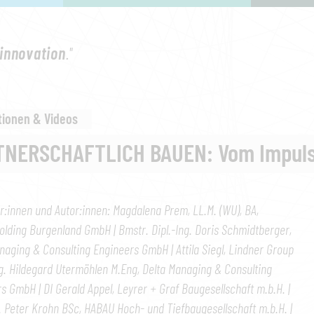
innovation
."
tionen & Videos
TNERSCHAFTLICH BAUEN: Vom Impuls
r:innen und Autor:innen: Magdalena Prem, LL.M. (WU), BA,
lding Burgenland GmbH | Bmstr. Dipl.-Ing. Doris Schmidtberger,
naging & Consulting Engineers GmbH | Attila Siegl, Lindner Group
Ing. Hildegard Utermöhlen M.Eng, Delta Managing & Consulting
s GmbH | DI Gerald Appel, Leyrer + Graf Baugesellschaft m.b.H. |
g. Peter Krohn BSc, HABAU Hoch- und Tiefbaugesellschaft m.b.H. |