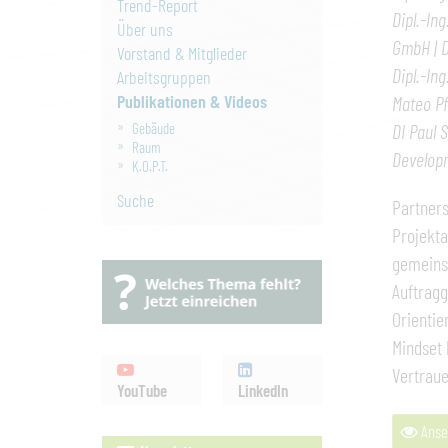
Trend-Report
Dipl.-In
Über uns
GmbH | D
Vorstand & Mitglieder
Dipl.-In
Arbeitsgruppen
Publikationen & Videos
Mateo Pf
Gebäude
DI Paul 
Raum
Develop
K.O.P.T.
Suche
Partners
Projekta
gemeinsa
Auftragg
Orientie
Mindset 
Vertraue
YouTube
LinkedIn
Anse