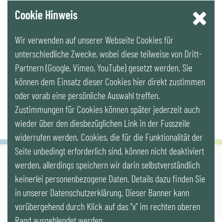
YouTube
Cookie Hinweis
Wir verwenden auf unserer Webseite Cookies für
LinkedIn
unterschiedliche Zwecke, wobei diese teilweise von Dritt-
Partnern (Google, Vimeo, YouTube) gesetzt werden. Sie
Newsletter
können dem Einsatz dieser Cookies hier direkt zustimmen
oder vorab eine persönliche Auswahl treffen.
Zustimmungen für Cookies können später jederzeit auch
wieder über den diesbezüglichen Link in der Fusszeile
widerrufen werden. Cookies, die für die Funktionalität der
Seite unbedingt erforderlich sind, können nicht deaktiviert
werden, allerdings speichern wir darin selbstverständlich
IG LEBENSZYKLUS BAU
keinerlei personenbezogene Daten. Details dazu finden Sie
Wipplingerstr. 10/Top 9, Stoß im Himmel, A-1010 Wien
office@ig-lebenszyklus.at
in unserer Datenschutzerklärung. Dieser Banner kann
vorübergehend durch Klick auf das "x" im rechten oberen
Cookies
|
Kontakt
|
Impressum
|
Datenschutz
|
Publikationen &
Rand ausgeblendet werden.