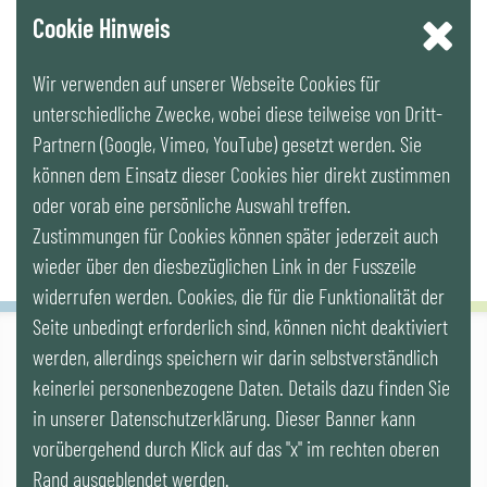
YouTube
Cookie Hinweis
Wir verwenden auf unserer Webseite Cookies für
LinkedIn
unterschiedliche Zwecke, wobei diese teilweise von Dritt-
Partnern (Google, Vimeo, YouTube) gesetzt werden. Sie
Newsletter
können dem Einsatz dieser Cookies hier direkt zustimmen
oder vorab eine persönliche Auswahl treffen.
Zustimmungen für Cookies können später jederzeit auch
wieder über den diesbezüglichen Link in der Fusszeile
widerrufen werden. Cookies, die für die Funktionalität der
Seite unbedingt erforderlich sind, können nicht deaktiviert
werden, allerdings speichern wir darin selbstverständlich
IG LEBENSZYKLUS BAU
keinerlei personenbezogene Daten. Details dazu finden Sie
Wipplingerstr. 10/Top 9, Stoß im Himmel, A-1010 Wien
office@ig-lebenszyklus.at
in unserer Datenschutzerklärung. Dieser Banner kann
vorübergehend durch Klick auf das "x" im rechten oberen
Cookies
|
Kontakt
|
Impressum
|
Datenschutz
|
Publikationen &
Rand ausgeblendet werden.