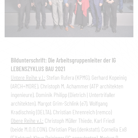
Bildunterschrift: Die Arbeitsgruppenleiter der IG
LEBENSZYKLUS BAU 2021
Untere Reihe v.l.:
Stefan Rufera (KPMG), Gerhard Kopeinig
(ARCH+MORE), Christoph M. Achammer (ATP architekten
ingenieure), Dominik Philipp (Dietrich | Untertrifaller
architekten), Margot Grim-Schlink (e7), Wolfgang
Kradischnig (DELTA), Christian Ehrenreich (remco)
Obere Reihe v.l.:
Christoph Müller Thiede, Karl Friedl
(beide M.O.O.CON), Christian Plas (denkstatt), Cornelia Exß
(EX
aktum
), Klaus Reisinger (iC consulenten), Markus P.