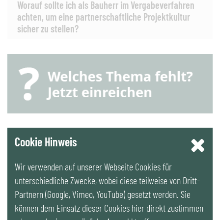
Worauf sollte ich als Bauherr im Vergabeverfahren
achten, um eine partnerschaftliche Projektkultur
sicher zu stellen?
YouTube
Cookie Hinweis
Wir verwenden auf unserer Webseite Cookies für
LinkedIn
unterschiedliche Zwecke, wobei diese teilweise von Dritt-
Partnern (Google, Vimeo, YouTube) gesetzt werden. Sie
Newsletter
können dem Einsatz dieser Cookies hier direkt zustimmen