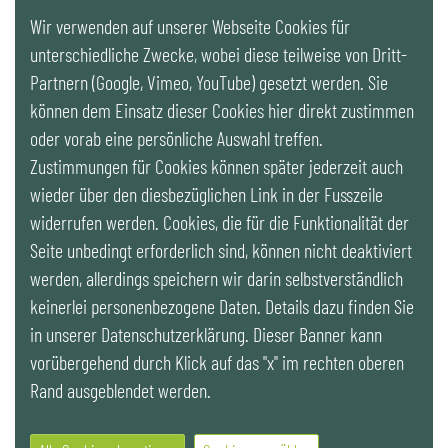
AG Bestandsentwicklung als Business Case
Wir verwenden auf unserer Webseite Cookies für
AG Gewährleistung und Haftung in der
unterschiedliche Zwecke, wobei diese teilweise von Dritt-
Kreislaufwirtschaft
Partnern (Google, Vimeo, YouTube) gesetzt werden. Sie
AG Zirkuläre Geschäftsmodelle im Bestand
können dem Einsatz dieser Cookies hier direkt zustimmen
AG K.O.P.T.-Anwenderforum
oder vorab eine persönliche Auswahl treffen.
Innovationslabor Digital Findet Stadt
Zustimmungen für Cookies können später jederzeit auch
FAQ für Bauherren
wieder über den diesbezüglichen Link in der Fusszeile
Cookies
widerrufen werden. Cookies, die für die Funktionalität der
Publikationen & Videos
Seite unbedingt erforderlich sind, können nicht deaktiviert
Gebäude
werden, allerdings speichern wir darin selbstverständlich
Raum
keinerlei personenbezogene Daten. Details dazu finden Sie
K.O.P.T.
in unserer Datenschutzerklärung. Dieser Banner kann
Cookies
vorübergehend durch Klick auf das "x" im rechten oberen
Suche
Rand ausgeblendet werden.
Kontakt
Impressum