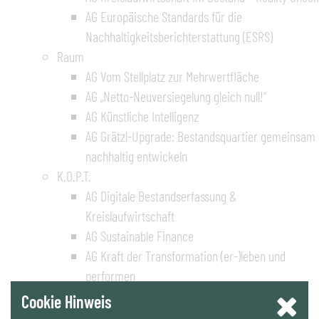
AG Europäische Standards für die
Nachhaltigkeitsberichterstattung (ESRS)
Raum
AG Vom Stellplatz zur Mehrwertfläche
AG „Netto-Neuversiegelung gleich null!“
AG Künstliche Intelligenz
AG Grätzl-Upgrade: Bestandsquartier gemeinsam
nachhaltig entwickeln
K.O.P.T.
AG Digitale Bestandserfassung &
Kreislaufwirtschaft
AG Sustainable Finance
AG Kraft der Transformation (er-)leben und
performen
AG Partnerschaftlich bauen – von ECI bis IPA
Cookie Hinweis
AG Unternehmens-Compliance