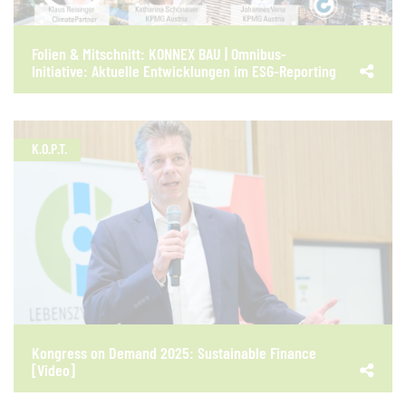
Folien & Mitschnitt: KONNEX BAU | Omnibus-
Initiative: Aktuelle Entwicklungen im ESG-Reporting
K.O.P.T.
Kongress on Demand 2025: Sustainable Finance
[Video]