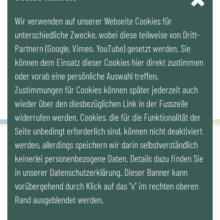
Wir verwenden auf unserer Webseite Cookies für
LinkedIn
unterschiedliche Zwecke, wobei diese teilweise von Dritt-
Partnern (Google, Vimeo, YouTube) gesetzt werden. Sie
Newsletter
können dem Einsatz dieser Cookies hier direkt zustimmen
oder vorab eine persönliche Auswahl treffen.
Zustimmungen für Cookies können später jederzeit auch
wieder über den diesbezüglichen Link in der Fusszeile
widerrufen werden. Cookies, die für die Funktionalität der
Seite unbedingt erforderlich sind, können nicht deaktiviert
werden, allerdings speichern wir darin selbstverständlich
IG LEBENSZYKLUS BAU
keinerlei personenbezogene Daten. Details dazu finden Sie
Wipplingerstr. 10/Top 9, Stoß im Himmel, A-1010 Wien
office@ig-lebenszyklus.at
in unserer Datenschutzerklärung. Dieser Banner kann
vorübergehend durch Klick auf das "x" im rechten oberen
Cookies
|
Kontakt
|
Impressum
|
Datenschutz
|
Publikationen &
Rand ausgeblendet werden.
Videos
|
Veranstaltungen