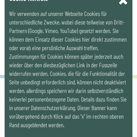
Wir verwenden auf unserer Webseite Cookies für
LinkedIn
unterschiedliche Zwecke, wobei diese teilweise von Dritt-
Partnern (Google, Vimeo, YouTube) gesetzt werden. Sie
Newsletter
können dem Einsatz dieser Cookies hier direkt zustimmen
oder vorab eine persönliche Auswahl treffen.
Zustimmungen für Cookies können später jederzeit auch
wieder über den diesbezüglichen Link in der Fusszeile
widerrufen werden. Cookies, die für die Funktionalität der
Seite unbedingt erforderlich sind, können nicht deaktiviert
werden, allerdings speichern wir darin selbstverständlich
IG LEBENSZYKLUS BAU
keinerlei personenbezogene Daten. Details dazu finden Sie
Wipplingerstr. 10/Top 9, Stoß im Himmel, A-1010 Wien
office@ig-lebenszyklus.at
in unserer Datenschutzerklärung. Dieser Banner kann
vorübergehend durch Klick auf das "x" im rechten oberen
Cookies
|
Kontakt
|
Impressum
|
Datenschutz
|
Publikationen &
Rand ausgeblendet werden.
Videos
|
Veranstaltungen