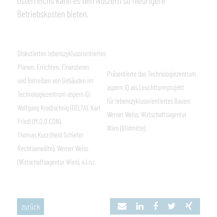
Österreichs kann es den Nutzern so niedrigere
Betriebskosten bieten.
Diskutierten lebenszyklusorientiertes
Planen, Errichten, Finanzieren
Präsentierte das Technologiezentrum
und Betreiben von Gebäuden im
aspern IQ als Leuchtturmprojekt
Technologiezentrum aspern IQ:
für lebenszyklusorientiertes Bauen:
Wolfgang Kradischnig (DELTA), Karl
Werner Weiss, Wirtschaftsagentur
Friedl (M.O.O.CON),
Wien (Bildmitte)
Thomas Kurz (Heid Schiefer
Rechtsanwälte), Werner Weiss
(Wirtschaftsagentur Wien), v.l.n.r.
zurück