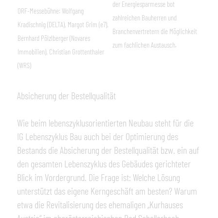
der Energiespar
messe bot
ORF-Messebühne: Wolfgang
zahlreichen Bauherren und
Kradischnig (DELTA), Margot Grim (e7),
Branchen
vertretern die Möglichkeit
Bernhard Pölzlberger (Novares
zum fachlichen Austausch.
Immobilien), Christian Grottenthaler
(WRS)
Absicherung der Bestellqualität
Wie beim lebenszyklusorientierten Neubau steht für die
IG Lebenszyklus Bau auch bei der Optimierung des
Bestands die Absicherung der Bestellqualität bzw. ein auf
den gesamten Lebenszyklus des Gebäudes gerichteter
Blick im Vordergrund. Die Frage ist: Welche Lösung
unterstützt das eigene Kerngeschäft am besten? Warum
etwa die Revitalisierung des ehemaligen „Kurhauses