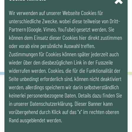
Wir verwenden auf unserer Webseite Cookies für
LinkedIn
unterschiedliche Zwecke, wobei diese teilweise von Dritt-
Partnern (Google, Vimeo, YouTube) gesetzt werden. Sie
Newsletter
können dem Einsatz dieser Cookies hier direkt zustimmen
oder vorab eine persönliche Auswahl treffen.
Zustimmungen für Cookies können später jederzeit auch
wieder über den diesbezüglichen Link in der Fusszeile
widerrufen werden. Cookies, die für die Funktionalität der
Seite unbedingt erforderlich sind, können nicht deaktiviert
werden, allerdings speichern wir darin selbstverständlich
IG LEBENSZYKLUS BAU
keinerlei personenbezogene Daten. Details dazu finden Sie
Wipplingerstr. 10/Top 9, Stoß im Himmel, A-1010 Wien
office@ig-lebenszyklus.at
in unserer Datenschutzerklärung. Dieser Banner kann
vorübergehend durch Klick auf das "x" im rechten oberen
Cookies
|
Kontakt
|
Impressum
|
Datenschutz
|
Publikationen &
Rand ausgeblendet werden.
Videos
|
Veranstaltungen