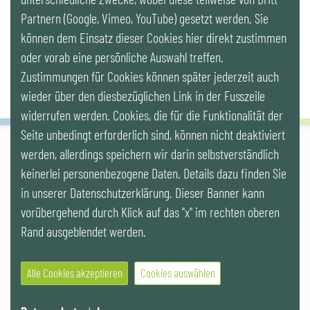
Partnern (Google, Vimeo, YouTube) gesetzt werden. Sie
Newsletter
können dem Einsatz dieser Cookies hier direkt zustimmen
oder vorab eine persönliche Auswahl treffen.
Zustimmungen für Cookies können später jederzeit auch
wieder über den diesbezüglichen Link in der Fusszeile
widerrufen werden. Cookies, die für die Funktionalität der
Seite unbedingt erforderlich sind, können nicht deaktiviert
werden, allerdings speichern wir darin selbstverständlich
IG LEBENSZYKLUS BAU
keinerlei personenbezogene Daten. Details dazu finden Sie
Wipplingerstr. 10/Top 9, Stoß im Himmel, A-1010 Wien
office@ig-lebenszyklus.at
in unserer Datenschutzerklärung. Dieser Banner kann
vorübergehend durch Klick auf das "x" im rechten oberen
Cookies
|
Kontakt
|
Impressum
|
Datenschutz
|
Publikationen &
Rand ausgeblendet werden.
Videos
|
Veranstaltungen
Alle Cookies akzeptieren
Cookies auswählen
© 2021 IG LEBENSZYKLUS BAU