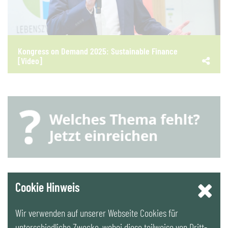
Kongress on Demand 2025: Sustainable Finance
[Video]
YouTube
Cookie Hinweis
Wir verwenden auf unserer Webseite Cookies für
LinkedIn
unterschiedliche Zwecke, wobei diese teilweise von Dritt-