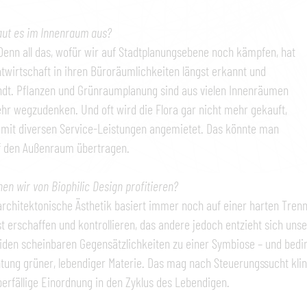
aut es im Innenraum aus?
Denn all das, wofür wir auf Stadtplanungsebene noch kämpfen, hat
atwirtschaft in ihren Büroräumlichkeiten längst erkannt und
dt. Pflanzen und Grünraumplanung sind aus vielen Innenräumen
hr wegzudenken. Und oft wird die Flora gar nicht mehr gekauft,
 mit diversen Service-Leistungen angemietet. Das könnte man
f den Außenraum übertragen.
en wir von Biophilic Design profitieren?
rchitektonische Ästhetik basiert immer noch auf einer harten Tre
st erschaffen und kontrollieren, das andere jedoch entzieht sich unse
iden scheinbaren Gegensätzlichkeiten zu einer Symbiose – und bedin
ung grüner, lebendiger Materie. Das mag nach Steuerungssucht kling
berfällige Einordnung in den Zyklus des Lebendigen.