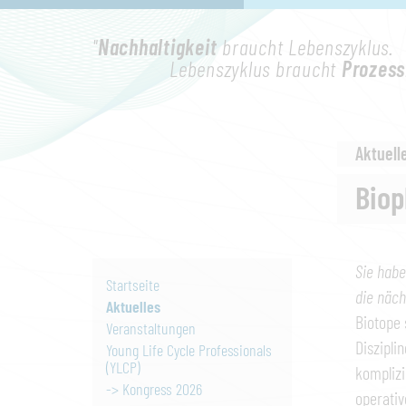
"
Nachhaltigkeit
braucht Lebenszyklus.
Lebenszyklus braucht
Prozess
Aktuell
Biop
Sie habe
Startseite
die näch
Aktuelles
Biotope 
Veranstaltungen
Diszipli
Young Life Cycle Professionals
(YLCP)
komplizi
-> Kongress 2026
operativ