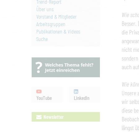
Trend-Report
Über uns
Wie sch
Vorstand & Mitglieder
Besser. 
Arbeitsgruppen
Publikationen & Videos
die Priv
Suche
angewan
nicht me
sondern
auch au
Wie könn
Unsere a
YouTube
LinkedIn
wir selb
diese be
Newsletter
Beobacht
längst ü