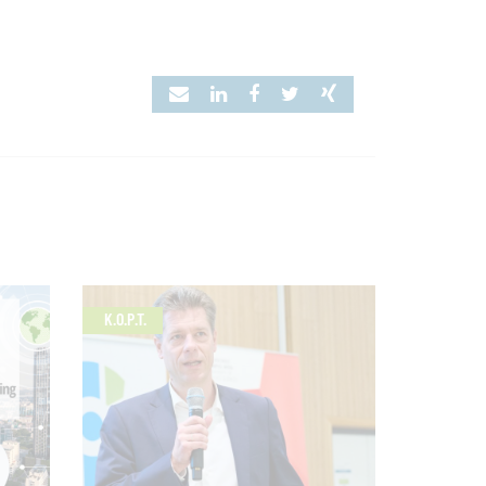
K.O.P.T.