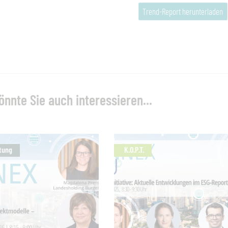
Trend-Report herunterladen
önnte Sie auch interessieren...
tung
K.O.P.T.