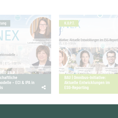
tung
K.O.P.T.
AU 29.9. |
Folien & Mitschnitt: KONNEX
chaftliche
BAU | Omnibus-Initiative:
odelle – ECI & IPA in
Aktuelle Entwicklungen im
is
ESG-Reporting