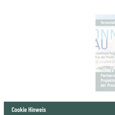
Veranstal
KONNEX B
Partners
Projektm
der Prax
Cookie Hinweis