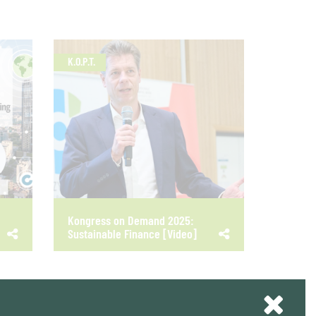
K.O.P.T.
Kongress on Demand 2025:
Sustainable Finance [Video]