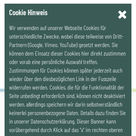
YouTube
Cookie Hinweis
Wir verwenden auf unserer Webseite Cookies für
LinkedIn
unterschiedliche Zwecke, wobei diese teilweise von Dritt-
Partnern (Google, Vimeo, YouTube) gesetzt werden. Sie
Newsletter
können dem Einsatz dieser Cookies hier direkt zustimmen
oder vorab eine persönliche Auswahl treffen.
Zustimmungen für Cookies können später jederzeit auch
wieder über den diesbezüglichen Link in der Fusszeile
widerrufen werden. Cookies, die für die Funktionalität der
Seite unbedingt erforderlich sind, können nicht deaktiviert
werden, allerdings speichern wir darin selbstverständlich
IG LEBENSZYKLUS BAU
keinerlei personenbezogene Daten. Details dazu finden Sie
Wipplingerstr. 10/Top 9, Stoß im Himmel, A-1010 Wien
office@ig-lebenszyklus.at
in unserer Datenschutzerklärung. Dieser Banner kann
vorübergehend durch Klick auf das "x" im rechten oberen
Cookies
|
Kontakt
|
Impressum
|
Datenschutz
|
Publikationen &