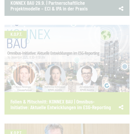
KONNEX BAU 29.9. | Partnerschaftliche
Projektmodelle – ECI & IPA in der Praxis
K.O.P.T.
Folien & Mitschnitt: KONNEX BAU | Omnibus-
Initiative: Aktuelle Entwicklungen im ESG-Reporting
K.O.P.T.