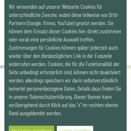
Wir verwenden auf unserer Webseite Cookies für
LinkedIn
unterschiedliche Zwecke, wobei diese teilweise von Dritt-
Partnern (Google, Vimeo, YouTube) gesetzt werden. Sie
Newsletter
können dem Einsatz dieser Cookies hier direkt zustimmen
oder vorab eine persönliche Auswahl treffen.
Zustimmungen für Cookies können später jederzeit auch
wieder über den diesbezüglichen Link in der Fusszeile
widerrufen werden. Cookies, die für die Funktionalität der
Seite unbedingt erforderlich sind, können nicht deaktiviert
werden, allerdings speichern wir darin selbstverständlich
IG LEBENSZYKLUS BAU
keinerlei personenbezogene Daten. Details dazu finden Sie
Wipplingerstr. 10/Top 9, Stoß im Himmel, A-1010 Wien
office@ig-lebenszyklus.at
in unserer Datenschutzerklärung. Dieser Banner kann
vorübergehend durch Klick auf das "x" im rechten oberen
Cookies
|
Kontakt
|
Impressum
|
Datenschutz
|
Publikationen &
Rand ausgeblendet werden.
Videos
|
Veranstaltungen
Alle Cookies akzeptieren
Cookies auswählen