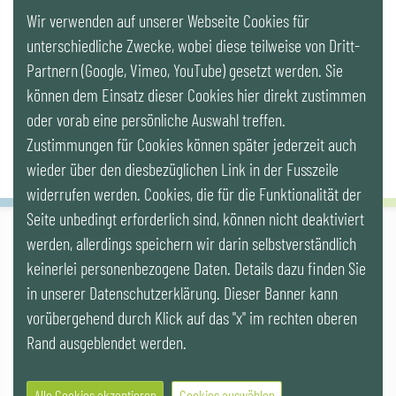
Wir verwenden auf unserer Webseite Cookies für
LinkedIn
unterschiedliche Zwecke, wobei diese teilweise von Dritt-
Partnern (Google, Vimeo, YouTube) gesetzt werden. Sie
Newsletter
können dem Einsatz dieser Cookies hier direkt zustimmen
oder vorab eine persönliche Auswahl treffen.
Zustimmungen für Cookies können später jederzeit auch
wieder über den diesbezüglichen Link in der Fusszeile
widerrufen werden. Cookies, die für die Funktionalität der
Seite unbedingt erforderlich sind, können nicht deaktiviert
werden, allerdings speichern wir darin selbstverständlich
IG LEBENSZYKLUS BAU
keinerlei personenbezogene Daten. Details dazu finden Sie
Wipplingerstr. 10/Top 9, Stoß im Himmel, A-1010 Wien
office@ig-lebenszyklus.at
in unserer Datenschutzerklärung. Dieser Banner kann
vorübergehend durch Klick auf das "x" im rechten oberen
Cookies
|
Kontakt
|
Impressum
|
Datenschutz
|
Publikationen &
Rand ausgeblendet werden.
Videos
|
Veranstaltungen
Alle Cookies akzeptieren
Cookies auswählen