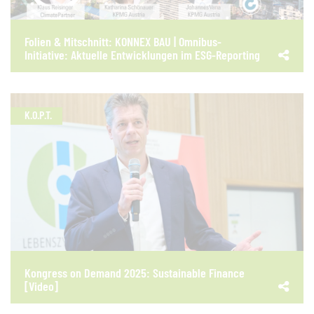
Folien & Mitschnitt: KONNEX BAU | Omnibus-
Initiative: Aktuelle Entwicklungen im ESG-Reporting
K.O.P.T.
Kongress on Demand 2025: Sustainable Finance
[Video]